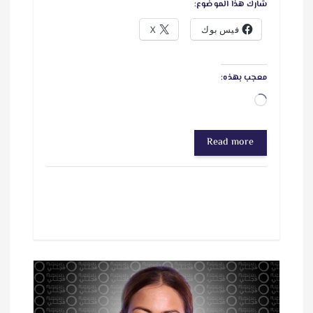
شارك هذا الموضوع:
فيس بوك
X
معجب بهذه:
ج
ا
Read more
ر
ي
ا
ل
ت
ح
م