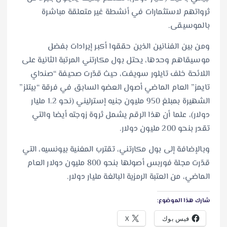
ثرواتهم لاستثمارات في أنشطة غير متعلقة مباشرة
بالموسيقى.
ومن بين الفنانين الذين حققوا أكبر إيرادات بفضل
موسيقاهم وحدها، يحتل بول مكارتني المرتبة الثانية على
اللائحة خلف تايلور سويفت، حيث قدّرت صحيفة “صنداي
تايمز” العام الماضي أصول العضو السابق في فرقة “بيتلز”
الشهيرة بمبلغ 950 مليون جنيه إسترليني (نحو 1.2 مليار
دولار)، علما أن هذا الرقم يشمل ثروة زوجته أيضا والتي
تقدر بنحو 200 مليون دولار.
وبالإضافة إلى بول مكارتني، تقترب المغنية بيونسيه، التي
قدّرت مجلة فوربس أصولها بنحو 800 مليون دولار العام
الماضي، من العتبة الرمزية البالغة مليار دولار.
شارك هذا الموضوع:
فيس بوك
X