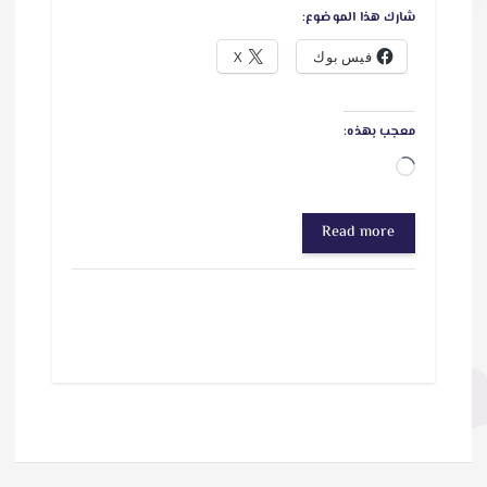
شارك هذا الموضوع:
فيس بوك
X
معجب بهذه:
ج
ا
Read more
ر
ي
ا
ل
ت
ح
م