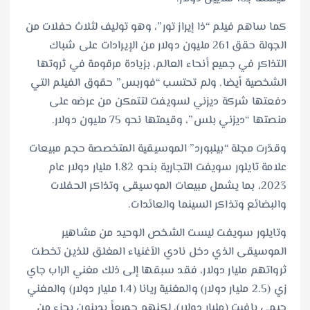
كما ساهم فيلم “ذا إيراز تور”، وهو توليف لثلاث حفلات من
الجولة حقق 261 مليون دولار من الإيرادات على شباك
التذاكر في جميع أنحاء العالم، بزيادة مرقومة في ثروتها
الشخصية أيضا. ولم تحتسب “فوربس” حقوق الفيلم التي
دفعتها شركة ديزني لسويفت لتتمكن من عرضه على
منصتها “ديزني بلس”، وقيمتها نحو 75 مليون دولار.
وقدّرت مجلة “بيلبورد” الموسيقية المتخصصة حجم مبيعات
علامة تايلور سويفت التجارية بنحو 1.82 مليار دولار عام
2023، بما يشمل مبيعات الموسيقى وتذاكر الحفلات
والبضائع وتذاكر السينما والعائدات.
وتايلور سويفت ليست الشخص الوحيد من مشاهير
الموسيقى الذي دخل نادي الأغنياء المغلق للذين تخطت
ثرواتهم مليار دولار، فقد سبقها إلى ذلك مغني الراب جاي
زي (2.5 مليار دولار) والمغنية ريانا (1.4 مليار دولار) والمغني
جيمي بافيت (مليار دولار)، لكنهم جميعاً يدينون بجزء من