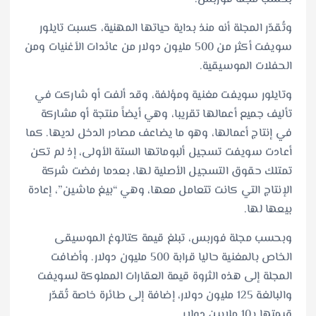
وتُقدّر المجلة أنه منذ بداية حياتها المهنية، كسبت تايلور
سويفت أكثر من 500 مليون دولار من عائدات الأغنيات ومن
الحفلات الموسيقية.
وتايلور سويفت مغنية ومؤلفة، وقد ألفت أو شاركت في
تأليف جميع أعمالها تقريبا، وهي أيضاً منتجة أو مشاركة
في إنتاج أعمالها، وهو ما يضاعف مصادر الدخل لديها. كما
أعادت سويفت تسجيل ألبوماتها الستة الأولى، إذ لم تكن
تمتلك حقوق التسجيل الأصلية لها، بعدما رفضت شركة
الإنتاج التي كانت تتعامل معها، وهي “بيغ ماشين”، إعادة
بيعها لها.
وبحسب مجلة فوربس، تبلغ قيمة كتالوغ الموسيقى
الخاص بالمغنية حاليا قرابة 500 مليون دولار. وأضافت
المجلة إلى هذه الثروة قيمة العقارات المملوكة لسويفت
والبالغة 125 مليون دولار، إضافة إلى طائرة خاصة تُقدّر
قيمتها بـ10 ملايين دولار.