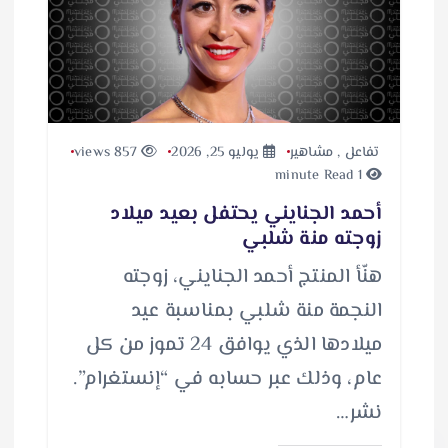
ي
ل
…
تفاعل
,
مشاهير
يوليو 25, 2026
857 views
1 minute Read
أحمد الجنايني يحتفل بعيد ميلاد
زوجته منة شلبي
هنّأ المنتج أحمد الجنايني، زوجته
النجمة منة شلبي بمناسبة عيد
ميلادها الذي يوافق 24 تموز من كل
عام، وذلك عبر حسابه في “إنستغرام”.
نشر…