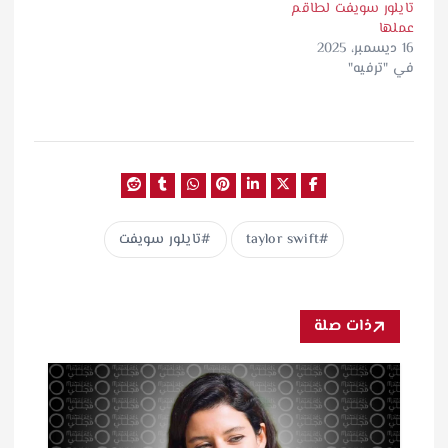
تايلور سويفت لطاقم
عملها
16 ديسمبر، 2025
في "ترفيه"
taylor swift
تايلور سويفت
ذات صلة