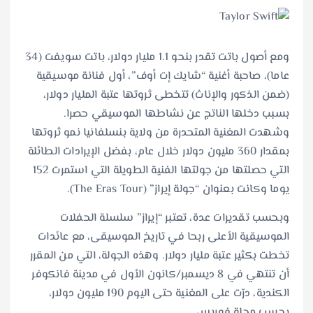
ومع أصول باتت تقدر بنحو 1.1 مليار دولار، باتت سويفت (34
عاما)، صاحبة أغنية “شايك إت أوف”، أول فنانة موسيقية
(ضمن الذكور والإناث) تتخطى ثروتها عتبة المليار دولار،
بسبب دخلها الناتج عن نشاطها الموسيقي حصرا.
وشهدت المغنية المتحدرة من ولاية بنسلفانيا نمو ثروتها
بمقدار 360 مليون دولار خلال عام، بفضل الإيرادات الطائلة
التي حصلتها من جولتها الفنية الطويلة التي استمرت 152
يوما وكانت بعنوان “جولة إيراز” (The Eras Tour).
وبحسب تقديرات عدة، تعتبر “إيراز” سلسلة الحفلات
الموسيقية الأعلى ربحا في تاريخ الموسيقى، مع عائدات
تخطت بكثير عتبة مليار دولار. وهذه الجولة، التي من المقرر
أن تنتهي في 8 ديسمبر/كانون الأول في مدينة فانكوفر
الكندية، درّت على المغنية حتى اليوم 190 مليون دولار،
بحسب مجلة فوربس.