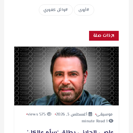
أروى
وائل كفوري
ذات صلة
موسيقى
أغسطس 3, 2026
575 views
1 minute Read
عاصي الحلاني يطلق ‘سلّم عالكل’