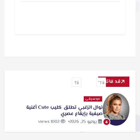
ر
ي
ا
ل
ت
ح
م
ي
قد فاتك
ل
موسيقى
…
نوال الزغبي تطلق كليب Cute أغنية
صيفية بإيقاع عصري
يوليو 25, 2026
1002 views
4