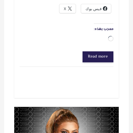
فيس بوك
X
معجب بهذه:
ج
ا
Read more
ر
ي
ا
ل
ت
ح
م
ي