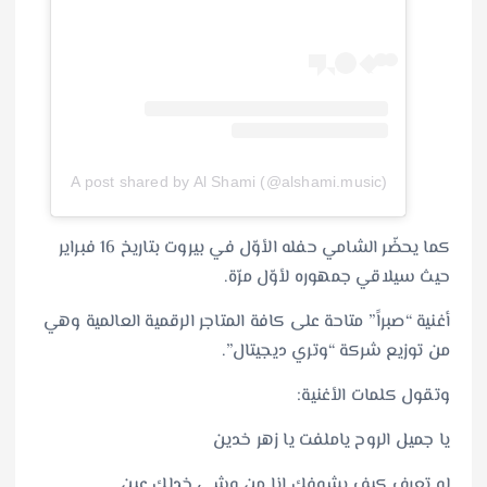
A post shared by Al Shami (@alshami.music)
كما يحضّر الشامي حفله الأوّل في بيروت بتاريخ 16 فبراير
حيث سيلاقي جمهوره لأوّل مرّة.
أغنية “صبراً” متاحة على كافة المتاجر الرقمية العالمية وهي
من توزيع شركة “وتري ديجيتال”.
وتقول كلمات الأغنية:
يا جميل الروح ياملفت يا زهر خدين
لو تعرف كيف بشوفك انا من وشي خدلك عين