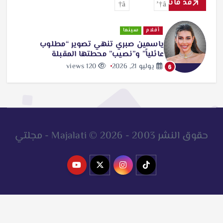
ي
قد فاتك
ل
أفلام
سينما
…
ياسمين صبري تنهي تصوير “مطلوب
عائلياً” و”نصيب” محطتها المقبلة
يوليو 21, 2026
120 views
6
حقوق النشر 2003 - 2026 © Majalati - مجلتي