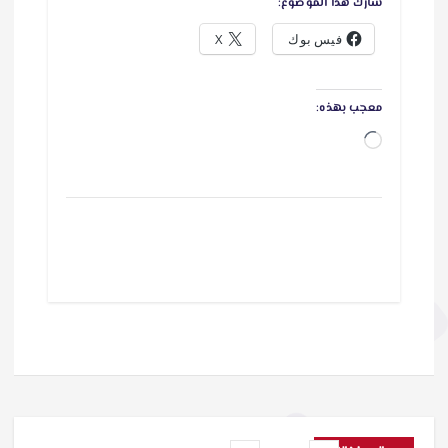
شارك هذا الموضوع:
فيس بوك
X
معجب بهذه:
ج
ا
ر
ي
ا
ل
ت
ح
م