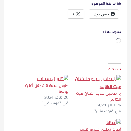
شارك هذا الموضوع:
فيس بوك
X
معجب بهذه:
ج
ا
ر
ي
ذات صلة
ا
ل
كارول سماحة تطلق أغنية
ت
بوسة
يا صاحبي جديد الفنان غيث
ح
20 يناير، 2024
الهايم
في "موسيقى"
م
26 يناير، 2024
في "موسيقى"
ي
ل
…
أصالة تطلق فيديو كليب