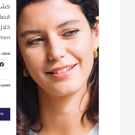
كشفت
قصة 
Arman
شارك ه
معجب ب
re