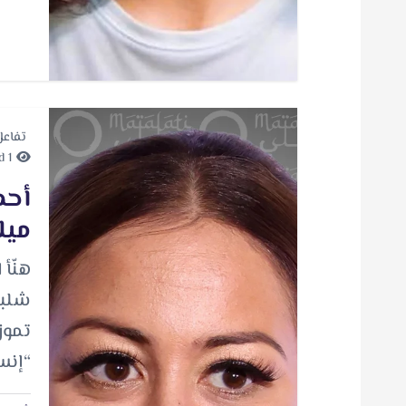
تفاعل
1 minute Read
أحم
ميل
هنّأ 
تموز
“إنس