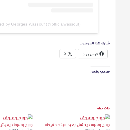
red by Georges Wassouf (@officialwassouf)
شارك هذا الموضوع:
فيس بوك
X
معجب بهذه:
ذات صلة
جورج وسوف يحتفل بعيد ميلاد حفيدته
جورج وسوف يعيش و