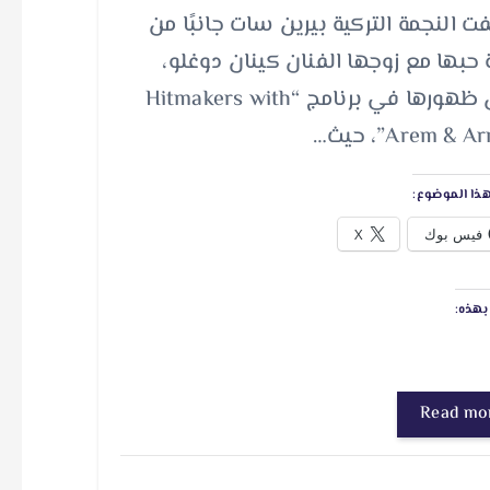
 النجمة التركية بيرين سات جانبًا من
حبها مع زوجها الفنان كينان دوغلو،
خلال ظهورها في برنامج “Hitmakers with
Arem & ”، حيث…
ذا الموضوع:
فيس بوك
X
هذه:
Read mo