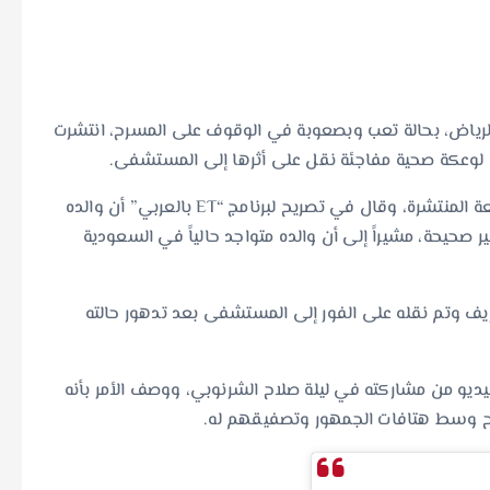
رياض، بحالة تعب وبصعوبة في الوقوف على المسرح، انتشرت
 لوعكة صحية مفاجئة نقل على أثرها إلى المستشفى.
وفي هذا السياق، نفى جونيور ابن “سلطان الطرب” الشائعة المنتشرة، وقال في تصريح لبرنامج “ET بالعربي” أن والده
ر صحيحة، مشيراً إلى أن والده متواجد حالياً في السعودية
زيف وتم نقله على الفور إلى المستشفى بعد تدهور حالته
يو من مشاركته في ليلة صلاح الشرنوبي، ووصف الأمر بأنه
رح وسط هتافات الجمهور وتصفيقهم له.