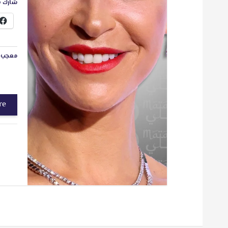
شارك ه
معجب ب
re