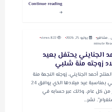
Continue reading
,
مشاهير
يوليو 25, 2026
822 views
د الجنايني يحتفل بعيد
اد زوجته منة شلبي
المنتج أحمد الجنايني، زوجته النجمة منة
شلبي بمناسبة عيد ميلادها الذي يوافق 24
 من كل عام، وذلك عبر حسابه في
تغرام”. نشر…