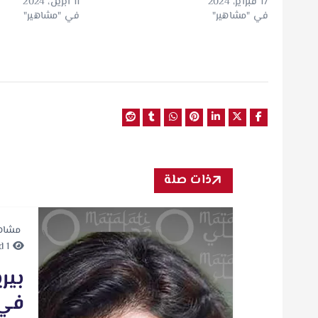
17 فبراير، 2024
11 أبريل، 2024
في "مشاهير"
في "مشاهير"
ذات صلة
مشاه
1 minute Read
بير
في 