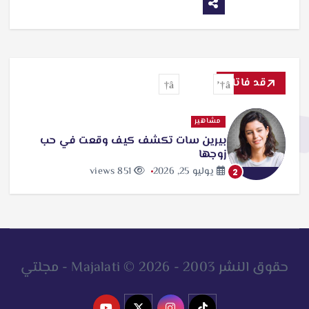
قد فاتك
مشاهير
بيرين سات تكشف كيف وقعت في حب
زوجها
يوليو 25, 2026
851 views
2
حقوق النشر 2003 - 2026 © Majalati - مجلتي