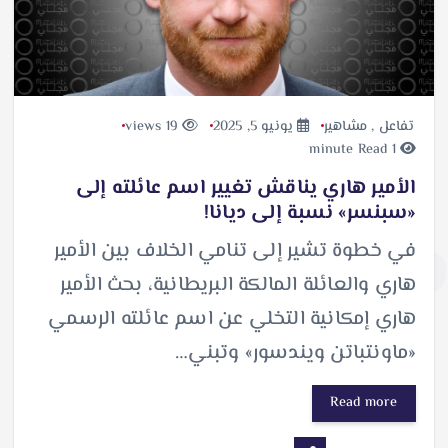
تفاعل
,
مشاهير
يونيو 5, 2025
19 views
1 minute Read
الأمير هاري يناقش تغيير اسم عائلته إلى
«سبنسر» نسبة إلى ديانا!
في خطوة تشير إلى تنامي الخلاف بين الأمير
هاري والعائلة المالكة البريطانية، بحث الأمير
هاري إمكانية التخلي عن اسم عائلته الرسمي
«ماونتباتن ويندسور» وتبني…
Read more