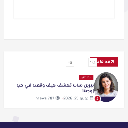
ا
ل
ت
ح
م
ي
ل
قد فاتك
…
مشاهير
بيرين سات تكشف كيف وقعت في حب
زوجها
يوليو 25, 2026
787 views
2