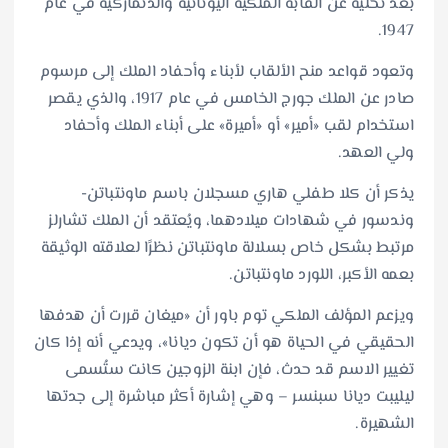
بعد تخليه عن ألقابه الملكية اليونانية والدنماركية في عام
1947.
وتعود قواعد منح الألقاب لأبناء وأحفاد الملك إلى مرسوم
صادر عن الملك جورج الخامس في عام 1917، والذي يقصر
استخدام لقب «أمير» أو «أميرة» على أبناء الملك وأحفاد
ولي العهد.
يذكر أن كلا طفلي هاري مسجلان باسم ماونتباتن-
وندسور في شهادات ميلادهما، ويُعتقد أن الملك تشارلز
مرتبط بشكل خاص بسلالة ماونتباتن نظرًا لعلاقته الوثيقة
بعمه الأكبر، اللورد ماونتباتن.
ويزعم المؤلف الملكي توم باور أن «ميغان قررت أن هدفها
الحقيقي في الحياة هو أن تكون ديانا»، ويدعي أنه إذا كان
تغيير الاسم قد حدث، فإن ابنة الزوجين كانت ستُسمى
ليليبت ديانا سبنسر – وهي إشارة أكثر مباشرة إلى جدتها
الشهيرة.