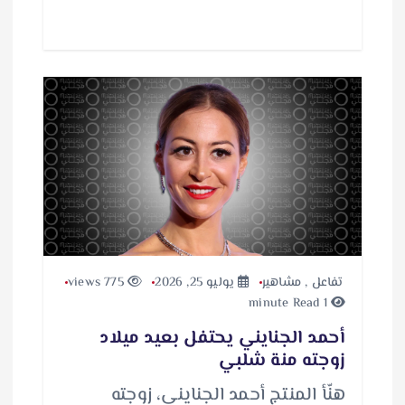
ل
ت
ح
م
ي
ل
…
تفاعل
,
مشاهير
يوليو 25, 2026
775 views
1 minute Read
أحمد الجنايني يحتفل بعيد ميلاد
زوجته منة شلبي
هنّأ المنتج أحمد الجنايني، زوجته