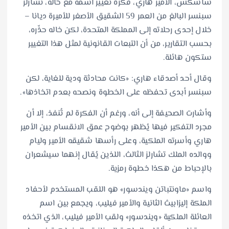
ساسكس، الأمير هاري، فكرة تغيير اسمه مع خاله، تشارلز
سبنسر البالغ من العمر 59 الشقيق الأصغر للأميرة ديانا –
خلال إحدى رحلاته إلى المملكة المتحدة، لكن خاله حذّره،
بحسب التقارير، من أن التبعات القانونية لمثل هذا التغيير
ستكون هائلة.
وقال أحد أصدقاء هاري: «كانت محادثة ودية للغاية، لكن
سبنسر أبدى تحفظه على الخطوة ونصحه بعدم اتخاذها».
وأشارت الصحيفة إلى أنه، ورغم أن الفكرة لم تُنفذ، إلا أن
مجرد التفكير فيها يُظهر بوضوح عمق الانقسام بين الأمير
هاري وأسرته الملكية، وعلى رأسها شقيقه الأمير وليام
ووالده الملك تشارلز الثالث، اللذين يُقال إنهما سيشعران
بالإحباط من هكذا خطوة رمزية.
واسم «ماونتباتن ويندسور» هو اللقب المستخدم لأحفاد
الملكة إليزابيث الثانية والأمير فيليب، ويجمع بين اسم
العائلة الملكية «ويندسور» ولقب الأمير فيليب، الذي اتخذه