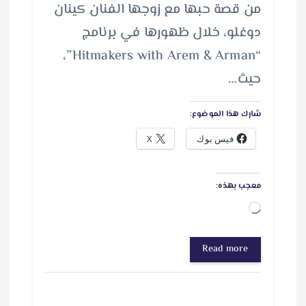
من قصة حبها مع زوجها الفنان كينان
دوغلو، خلال ظهورها في برنامج
“Hitmakers with Arem & Arman”،
حيث…
شارك هذا الموضوع:
فيس بوك
X
معجب بهذه:
ج
ا
Read more
ر
ي
ا