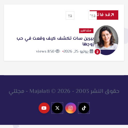
ح
ث
قد فاتك
ع
ن
مشاهير
بيرين سات تكشف كيف وقعت في حب
:
زوجها
يوليو 25, 2026
850 views
2
حقوق النشر 2003 - 2026 © Majalati - مجلتي