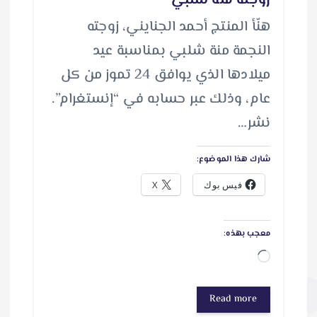
زوجته منة شلبي
هنّأ المنتج أحمد الجنايني، زوجته
النجمة منة شلبي بمناسبة عيد
ميلادها الذي يوافق 24 تموز من كل
عام، وذلك عبر حسابه في “إنستغرام”.
نشر…
شارك هذا الموضوع:
فيس بوك
X
معجب بهذه:
ج
ا
Read more
ر