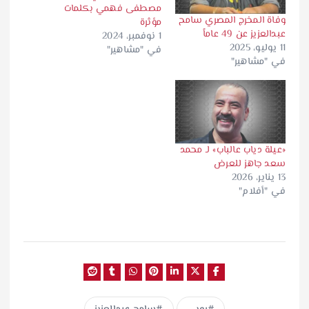
مصطفى فهمي بكلمات
وفاة المخرج المصري سامح
مؤثرة
عبدالعزيز عن 49 عاماً
1 نوفمبر، 2024
11 يوليو، 2025
في "مشاهير"
في "مشاهير"
«عيلة دياب عالباب» لـ محمد
سعد جاهز للعرض
13 يناير، 2026
في "أفلام"