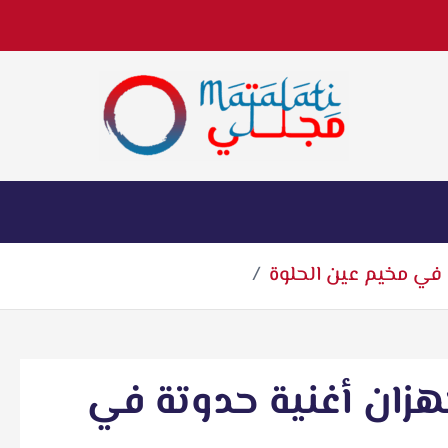
اخبار فنية وترفيهية
في مخيم عين الحلوة
زان أغنية حدوتة في