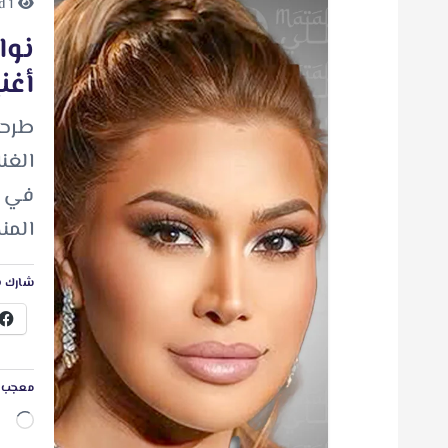
1 minute Read
أغن
طرحت
الغن
في “
المن
شارك ه
معجب ب
ج