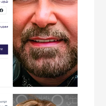
شارك ه
معجب ب
re
موسي