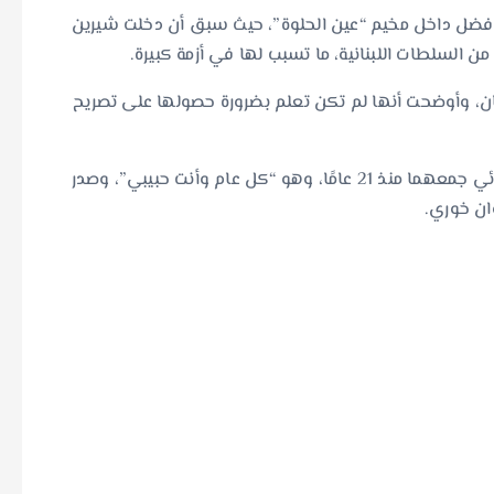
 وفضل داخل مخيم “عين الحلوة”، حيث سبق أن دخلت شيرين
، وأوضحت أنها لم تكن تعلم بضرورة حصولها على تصريح
تعاونت شيرين مع الفنان فضل شاكر سابقا في دويتو غنائي جمعهما منذ 21 عامًا، وهو “كل عام وأنت حبيبي”، وصدر