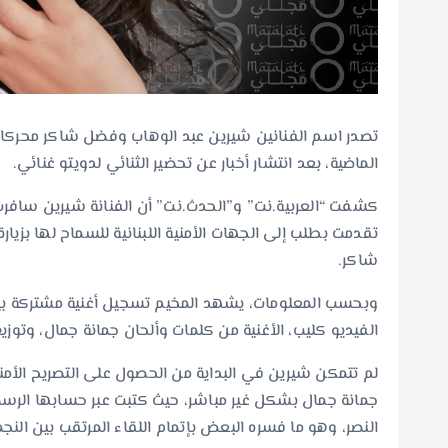
تصدر اسم الفنانين شيرين عبد الوهاب وفضل شاكر محركات 
الماضية، بعد انتشار أخبار عن تحضير الثنائي لدويتو غنائي.
كشفت “العربية.نت” و”الحدث.نت” أن الفنانة شيرين سافرت إ
تقدمت بطلب إلى الجهات الأمنية اللبنانية للسماح لها بزيار
شاكر.
وبحسب المعلومات، يشهد المخيم تسجيل أغنية مشتركة ب
الفيديو كليب، الأغنية من كلمات وألحان جمانة جمال، وت
لم تتمكن شيرين في البداية من الحصول على التصريح الأمني 
جمانة جمال بشكل غير مباشر، حيث كتبت عبر حسابها الر
النصر، وهو ما فسره البعض بإتمام اللقاء المرتقب بين النجم