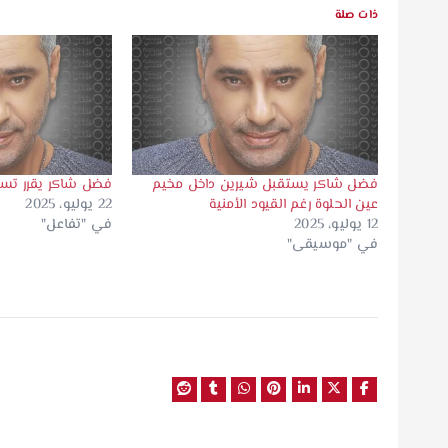
ذات صلة
فضل شاكر يستقبل شيرين داخل مخيم
فضل شاكر يقرر تس
عين الحلوة رغم القيود الأمنية
22 يوليو، 2025
12 يوليو، 2025
في "تفاعل"
في "موسيقى"