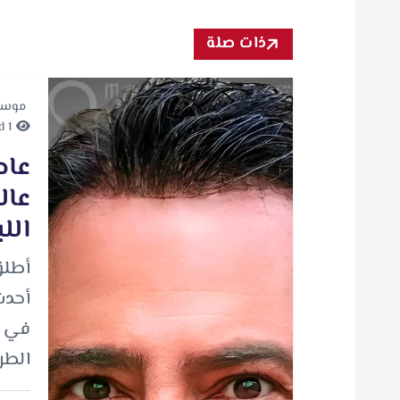
ذات صلة
موسي
1 minute Read
عاص
عال
الل
أطلق
أحدث
في إص
الطر