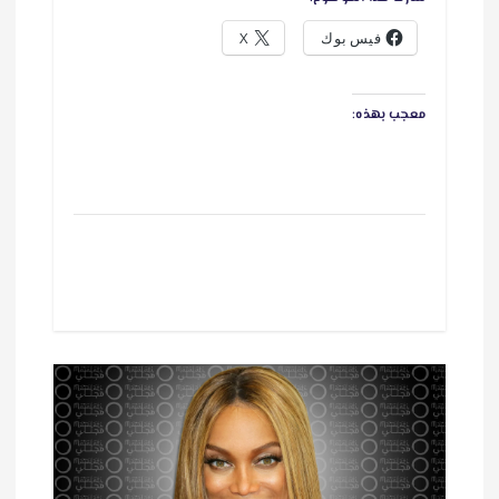
فيس بوك
X
معجب بهذه: