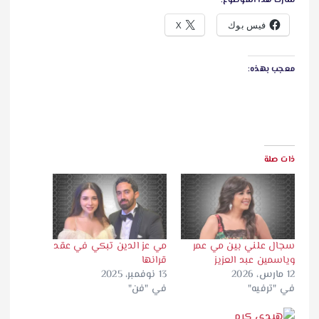
شارك هذا الموضوع:
فيس بوك
X
معجب بهذه:
ذات صلة
سجال علني بين مي عمر
مي عز الدين تبكي في عقد
وياسمين عبد العزيز
قرانها
12 مارس، 2026
13 نوفمبر، 2025
في "ترفيه"
في "فن"