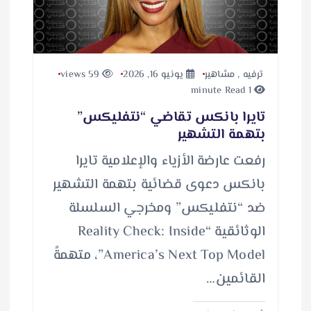
ترفيه
,
مشاهير
يونيو 16, 2026
59 views
1 minute Read
تايرا بانكس تقاضي “نتفليكس”
بتهمة التشهير
رفعت عارضة الأزياء والإعلامية تايرا
بانكس دعوى قضائية بتهمة التشهير
ضد “نتفليكس” ومخرجي السلسلة
الوثائقية “Reality Check: Inside
America’s Next Top Model”، متهمةً
القائمين…