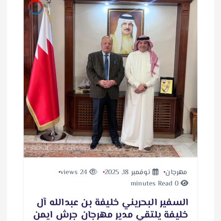
مهرجان
نوفمبر 18, 2025
24 views
0 minutes Read
السفير البحريني خليفة بن عبدالله آل
خليفة يلتقي مدير مهرجان جرش ايمن