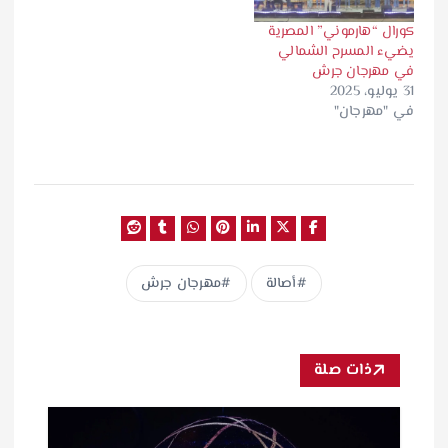
كورال “هارموني” المصرية
يضيء المسرح الشمالي
في مهرجان جرش
31 يوليو، 2025
في "مهرجان"
أصالة
مهرجان جرش
ذات صلة