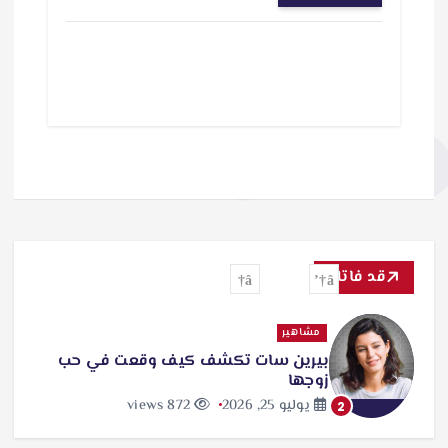
قد فاتك
تفاعل
مشاهير
أحمد الجنايني يحتفل بعيد ميلاد زوجته
منة شلبي
يوليو 25, 2026
846 views
3