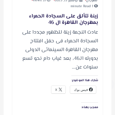
مهرجان
نوفمبر 15, 2025
21 views
1 minute Read
زينة تتألق على السجادة الحمراء
بمهرجان القاهرة ال 46
عادت النجمة زينة للظهور مجددا على
السجادة الحمراء فى حفل افتتاح
مهرجان القاهرة السينمائى الدولى
بدورته الـ46، بعد غياب دام نحو تسع
سنوات عن…
شارك هذا الموضوع:
فيس بوك
X
معجب بهذه: