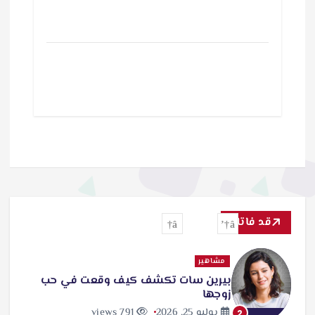
قد فاتك
مشاهير
بيرين سات تكشف كيف وقعت في حب
زوجها
يوليو 25, 2026
791 views
2