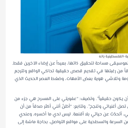
نية-الفلسطينية بانه
لموسيقى مساحة لتحقيق ذاتها، بعيداً عن إرضاء الآخرين فقط.
طلاقاً من رغبتها في تقديم قصص حقيقية تحاكي الواقع وتترجم
أمومة وتلاشي هوية بعض الأمهات، وضغط العصر الحديث الذي
وأن يكون حقيقياً”. وتضيف: “عفويتي على المسرح هي جزء من
ل أغنياتي وتنجح”. وتتابع: “أظنّ أنني أكثر صدقاً من أن
 أتحدّث عن حياتي بلا أقنعة. ليس لدي ما أخسره، وعندي
ن السرعة والسطحية على مواقع التواصل، بحاجة ماسّة إلى