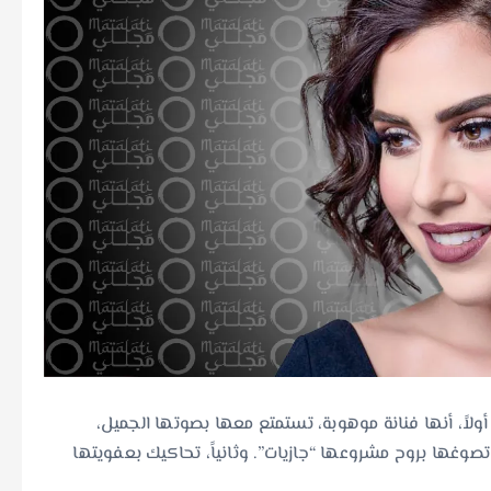
ولاً، أنها فنانة موهوبة، تستمتع معها بصوتها الجميل،
ي تصوغها بروح مشروعها “جازيات”. وثانياً، تحاكيك بعفويتها