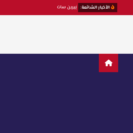
ب
ي
ر
ي
ن
س
ا
ت
ت
ك
ش
ف
ك
ي
ف
الأخبار الشائعة: