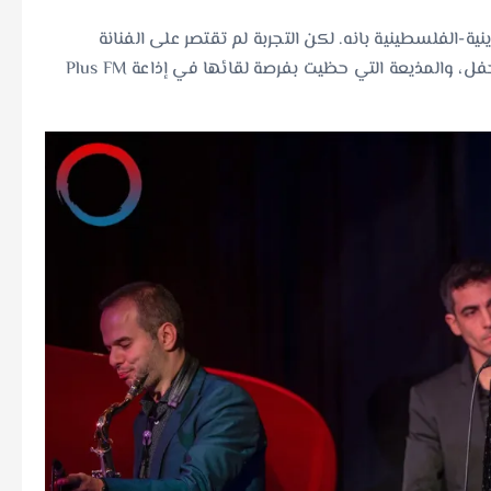
ية-الفلسطينية بانه. لكن التجربة لم تقتصر على الفنانة
فحسب، بل شملت أيضاً الإنسانة التي تحدّثت معها بعد الحفل، والمذيعة التي حظيت بفرصة لقائها في إذاعة Plus FM