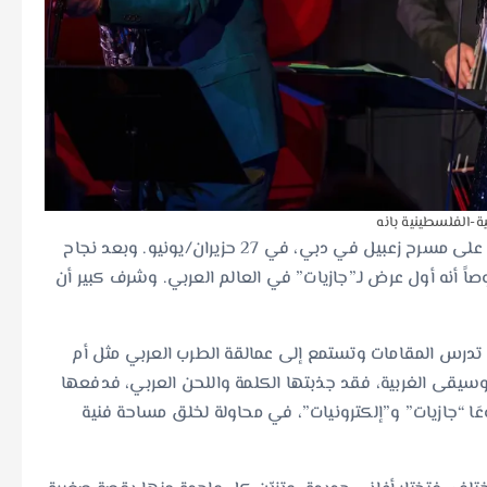
نية-الفلسطينية بانه
اليوم، تستعد بانه لتقديم حفلها الجديد بعنوان “Jazziyat” على مسرح زعبيل في دبي، في 27 حزيران/يونيو. وبعد نجاح
صاً أنه أول عرض لـ”جازيات” في العالم العربي. وشرف كبير أن
 تدرس المقامات وتستمع إلى عمالقة الطرب العربي مثل أم
سيقى الغربية، فقد جذبتها الكلمة واللحن العربي، فدفعها
ا “جازيات” و”إلكترونيات”، في محاولة لخلق مساحة فنية