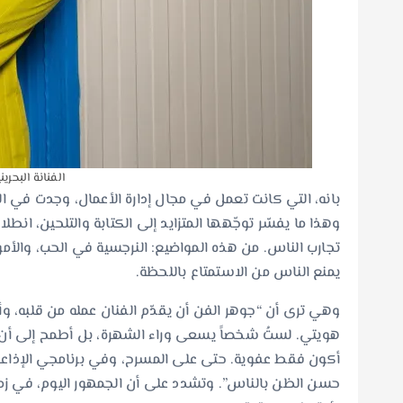
الفنانة البحري
بانه، التي كانت تعمل في مجال إدارة الأعمال، وجدت في ا
وهذا ما يفسّر توجّهها المتزايد إلى الكتابة والتلحين، ان
تجارب الناس. من هذه المواضيع: النرجسية في الحب، وال
يمنع الناس من الاستمتاع باللحظة.
وهي ترى أن “جوهر الفن أن يقدّم الفنان عمله من قلبه، 
هويتي. لستُ شخصاً يسعى وراء الشهرة، بل أطمح إلى أن تص
أكون فقط عفوية. حتى على المسرح، وفي برنامجي الإذاعي،
حسن الظن بالناس”. وتشدد على أن الجمهور اليوم، في زم