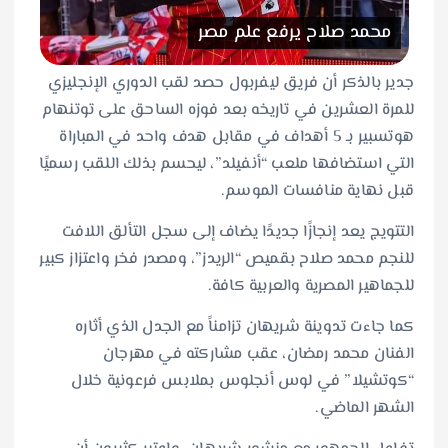
محمد صلاح يرفع علم مصر
جدير بالذكر أن فريق ليفربول حصد لقب الدوري الإنجليزي
للمرة العشرين في تاريخه بعد فوزه الساحق على توتنهام
هوتسبير بـ 5 أهداف في مقابل هدف واحد في المباراة
التي استضافها ملعب “أنفيلد”، ليحسم بذلك اللقب رسميًا
قبل نهاية منافسات الموسم.
التتويج يعد إنجازًا جديدًا يضاف إلى سجل التألق اللافت
للنجم محمد صلاح بقميص “الريدز”، ومصدر فخر واعتزاز كبير
للجماهير المصرية والعربية كافة.
كما جاءت تدوينة شريهان تزامناً مع الجدل الذي أثاره
الفنان محمد رمضان، عقب مشاركته في مهرجان
“كوتشيلا” في لوس أنجلوس بملابس فرعونية خلال
الشهر الماضي.