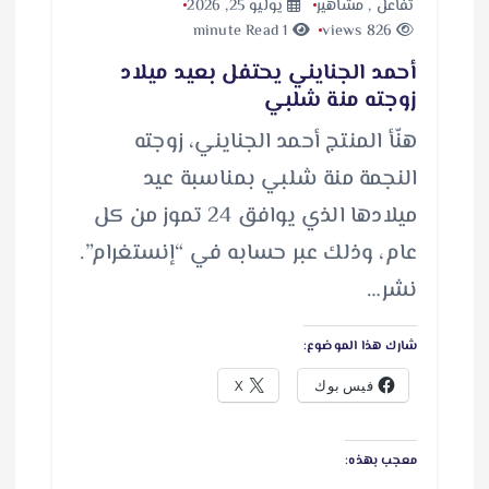
تفاعل
,
مشاهير
يوليو 25, 2026
1 minute Read
826 views
أحمد الجنايني يحتفل بعيد ميلاد
زوجته منة شلبي
هنّأ المنتج أحمد الجنايني، زوجته
النجمة منة شلبي بمناسبة عيد
ميلادها الذي يوافق 24 تموز من كل
عام، وذلك عبر حسابه في “إنستغرام”.
نشر…
شارك هذا الموضوع:
فيس بوك
X
معجب بهذه: