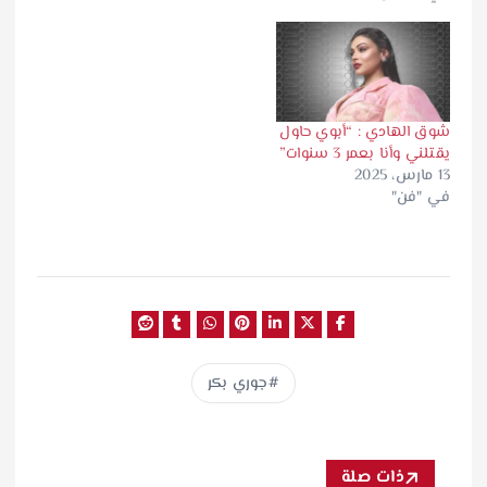
شوق الهادي : “أبوي حاول
يقتلني وأنا بعمر 3 سنوات”
13 مارس، 2025
في "فن"
جوري بكر
ذات صلة