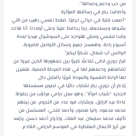
من حب ودعم وصداقة”.
وأضافت بكر في رسالتها المؤثرة:
“أصعب فترة في حياتي حرفيًا، ضغط نفسي رهيب من اللي
بشوفه وبستحمله، ربنا يحافظ علينا وعلى أولادنا. أنا هاخد
وقت لنفسي ومش هتواجد على السوشيال ميديا لمدة
أسبوع راحة، وهمسح جميع وسائل التواصل للضرورة،
الواتس آب شغال، شكرًا ليكم”.
قرار جوري لاقى تفاعلًا كبيرًا بين جمهورها الذين عبروا عن
تضامنهم ودعمهم لها في هذه المرحلة الصعبة، متمنين
لها الراحة النفسية والعودة قريبًا بأفضل حال.
يُذكر أن جوري بكر تشارك حاليًا في تصوير مسلسلها
الجديد “شباب امرأة”، وهو عمل درامي مرتقب من بطولة
غادة عبد الرازق، ويشارك فيه عدد من النجوم، من بينهم
محمد محمود، رانيا منصور، وأحمد فتحي. المسلسل من
تأليف محمد سليمان عبد الملك، وإخراج أحمد حسن، ويُعد
من أبرز الأعمال المنتظرة في الموسم الدرامي القادم.