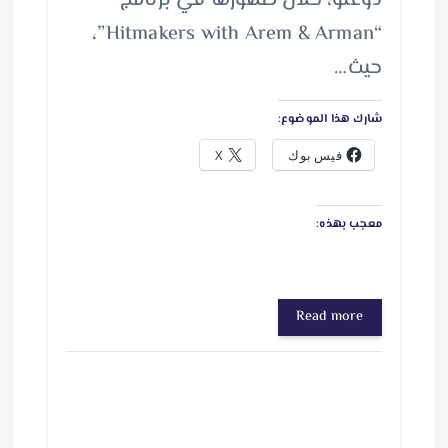
دوغلو، خلال ظهورها في برنامج
“Hitmakers with Arem & Arman”،
حيث…
شارك هذا الموضوع:
فيس بوك
X
معجب بهذه:
Read more