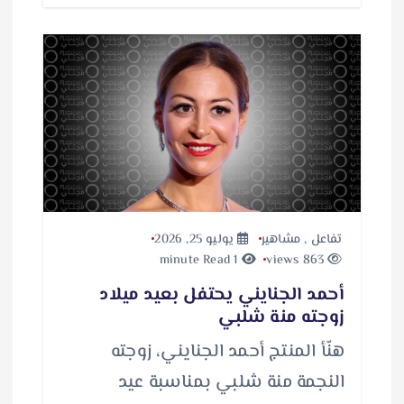
تفاعل
,
مشاهير
يوليو 25, 2026
1 minute Read
863 views
أحمد الجنايني يحتفل بعيد ميلاد
زوجته منة شلبي
هنّأ المنتج أحمد الجنايني، زوجته
النجمة منة شلبي بمناسبة عيد