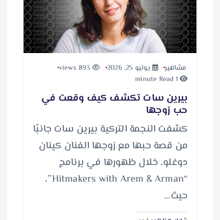
مشاهير
يوليو 25, 2026
893 views
1 minute Read
بيرين سات تكشف كيف وقعت في
حب زوجها
كشفت النجمة التركية بيرين سات جانبًا
من قصة حبها مع زوجها الفنان كينان
دوغلو، خلال ظهورها في برنامج
“Hitmakers with Arem & Arman”،
حيث…