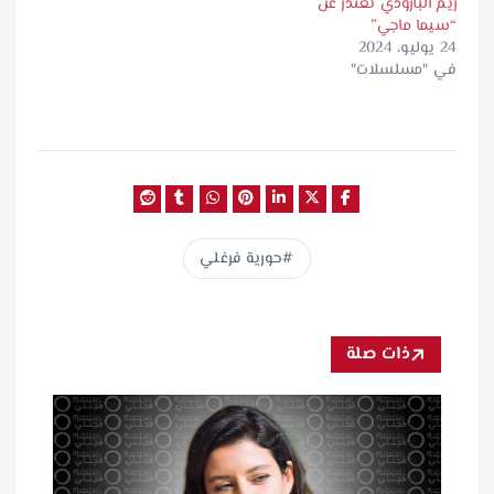
ريم البارودي تعتذر عن
“سيما ماجي”
24 يوليو، 2024
في "مسلسلات"
حورية فرغلي
ذات صلة