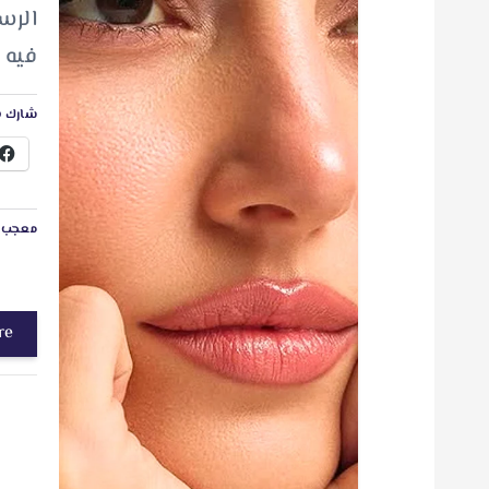
الرس
فيه 
شارك ه
معجب ب
re