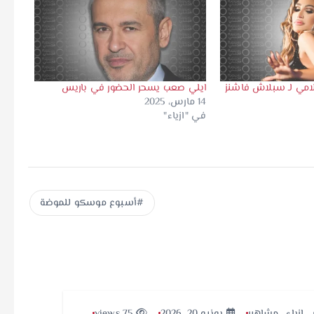
علامي لـ سبلاش فاشنز
ايلي صعب يسحر الحضور في باريس
14 مارس، 2025
في "ازياء"
أسبوع موسكو للموضة
,
ازياء
,
مشاهير
يونيو 20, 2026
75 views