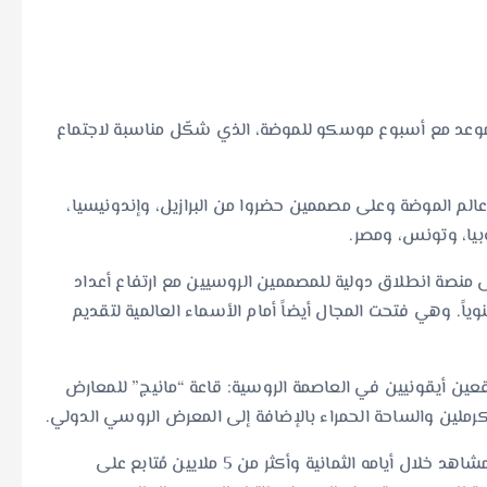
موعد مع أسبوع موسكو للموضة، الذي شكّل مناسبة لاجتماع
الم الموضة وعلى مصممين حضروا من البرازيل، وإندونيسيا،
وبيا، وتونس، ومصر.
منصة انطلاق دولية للمصممين الروسيين مع ارتفاع أعداد
ة المحلية بنسبة تتراوح بين 10 و15 بالمئة سنوياً. وهي فتحت المجال أيضاً أمام الأسماء العالمية لتقديم
ين أيقونيين في العاصمة الروسية: قاعة “مانيج” للمعارض
الكرملين والساحة الحمراء بالإضافة إلى المعرض الروسي الدولي.
كما سجّل أسبوع موسكو للموضة حضور أكثر من 70,000 مشاهد خلال أيامه الثمانية وأكثر من 5 ملايين مُتابع على