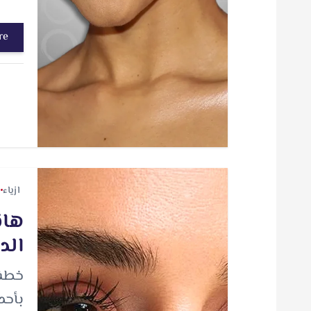
re
ازياء
هان
الد
خطفت
بأحد