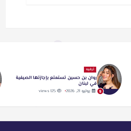
ترفيه
أ
روان بن حسين تستمتع بإجازتها الصيفية
يا
في لبنان
عا
يوليو 21, 2026
125 views
6
5