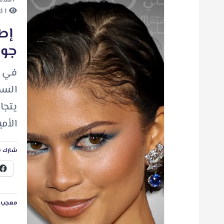
1 minute Read
إطل
جولة Man
في ك
السج
يتجا
الأم
شارك ه
معجب ب