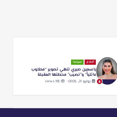
فلام
سينما
فن
سمين صبري تنهي تصوير “مطلوب
شيرين ع
ئلياً” و”نصيب” محطتها المقبلة
حساباته
يوليو 21, 2026
118 views
يوليو 21, 26
7