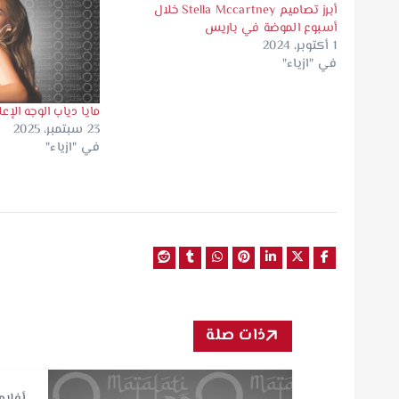
أبرز تصاميم Stella Mccartney خلال
أسبوع الموضة في باريس
1 أكتوبر، 2024
في "ازياء"
مايا دياب الوجه الإ
23 سبتمبر، 2025
في "ازياء"
ذات صلة
أفلام