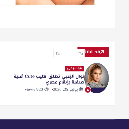
قد فاتك
موسيقى
نوال الزغبي تطلق كليب Cute أغنية
صيفية بإيقاع عصري
يوليو 25, 2026
920 views
4