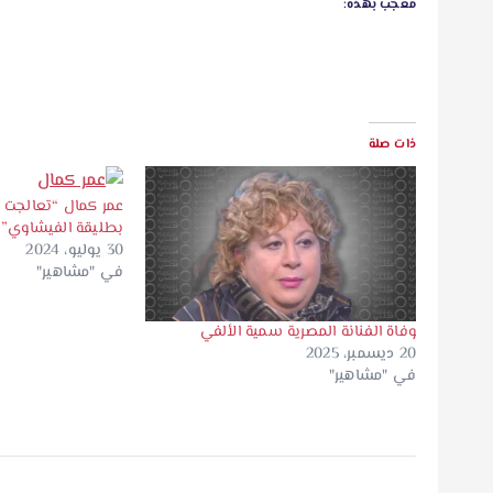
معجب بهذه:
ذات صلة
عمر كمال “تعالجت 
بطليقة الفيشاوي”
30 يوليو، 2024
في "مشاهير"
وفاة الفنانة المصرية سمية الألفي
20 ديسمبر، 2025
في "مشاهير"