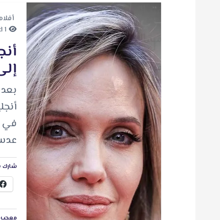
أفلام
1 minute Read
أنج
إلى
أنجل
عدسا
شارك ه
معجب ب