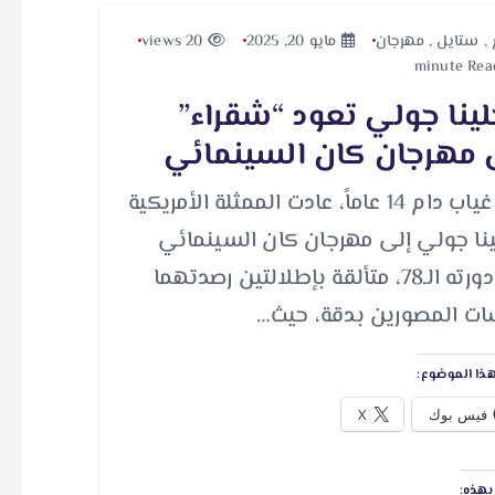
,
ستايل
,
مهرجان
مايو 20, 2025
20 views
لينا جولي تعود “شقراء”
 مهرجان كان السينمائي
بعد غياب دام 14 عاماً، عادت الممثلة الأمريكية
ينا جولي إلى مهرجان كان السينمائي
في دورته الـ78، متألقة بإطلالتين رصدتهما
ت المصورين بدقة، حيث…
ذا الموضوع:
فيس بوك
X
هذه: