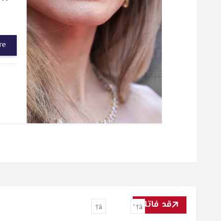
re
قد فاتك