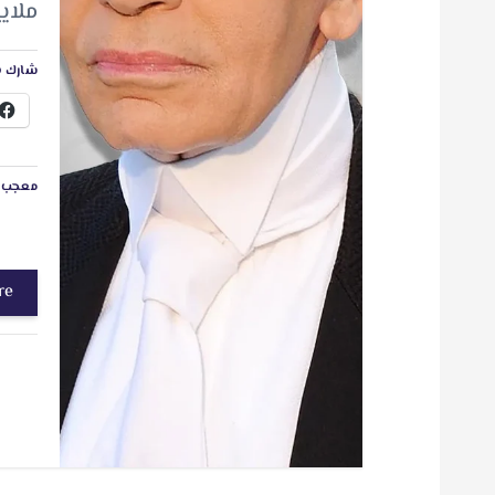
ملايين يو
شارك ه
معجب ب
re