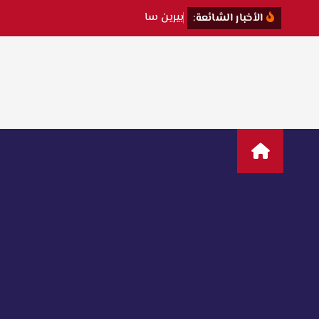
ب
ي
ر
ي
ن
س
ا
ت
ت
ك
ش
ف
الأخبار الشائعة: