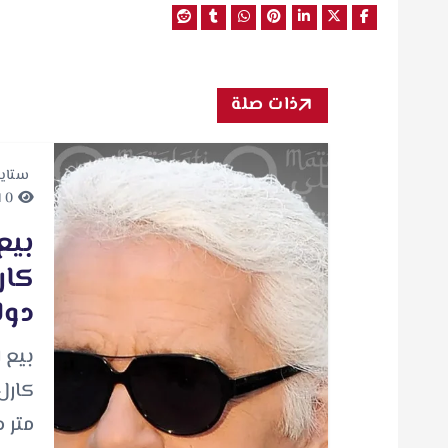
ذات صلة
ستاي
0 minutes Read
بيع
دول
بيع ا