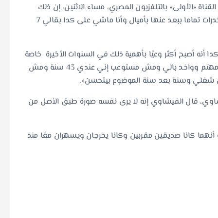
قناة «الأولى» بالتلفزيون المصري، مساء الاثنين، إن ‏ذلك
مستمر منذ 7 سنوات تقريبًا، معقبا: «بهرب من الشرب والمخدرات تماما ببعد عنها بأميال وأنا ماشي على كدا ‏بقالي 7
وأضاف أنه لم يكن يهتم بنفسه أو بصحته في الماضي، مؤكدا أنه أصبح أكثر وعيًا بأهمية ذلك في السنوات الأخيرة‎ ‎‏ ‏خاصة
مع بلوغه من العمر 43 عامًا الآن، متابعا:«قبل كدا مكنتش مهتم وواخد بالي ومش مستوعب إني عندي 43 ‏سنة ومش
في شغلي وسنة بعد سنة الموضوع بيتحسن».‏
يشاوي، قال الفيشاوي إنه لا يرى نفسه صورة طبق الأصل ‏من
نهما كانا صديقين مقربين وكانا يخرجان ويسهران معًا ‏منذ