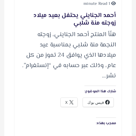
1 minute Read
أحمد الجنايني يحتفل بعيد ميلاد
زوجته منة شلبي
هنّأ المنتج أحمد الجنايني، زوجته
النجمة منة شلبي بمناسبة عيد
ميلادها الذي يوافق 24 تموز من كل
عام، وذلك عبر حسابه في “إنستغرام”.
نشر…
شارك هذا الموضوع:
فيس بوك
X
معجب بهذه: