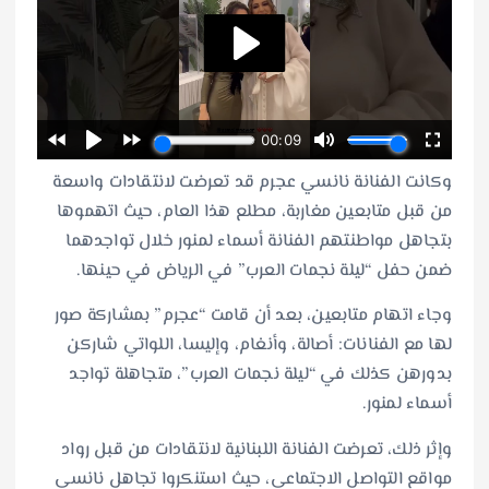
وكانت الفنانة نانسي عجرم قد تعرضت لانتقادات واسعة
من قبل متابعين مغاربة، مطلع هذا العام، حيث اتهموها
بتجاهل مواطنتهم الفنانة أسماء لمنور خلال تواجدهما
ضمن حفل “ليلة نجمات العرب” في الرياض في حينها.
وجاء اتهام متابعين، بعد أن قامت “عجرم” بمشاركة صور
لها مع الفنانات: أصالة، وأنغام، وإليسا، اللواتي شاركن
بدورهن كذلك في “ليلة نجمات العرب”، متجاهلة تواجد
أسماء لمنور.
وإثر ذلك، تعرضت الفنانة اللبنانية لانتقادات من قبل رواد
مواقع التواصل الاجتماعي، حيث استنكروا تجاهل نانسي