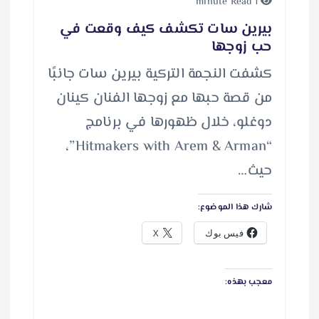
1 minute Read
بيرين سات تكشف كيف وقعت في
حب زوجها
كشفت النجمة التركية بيرين سات جانبًا
من قصة حبها مع زوجها الفنان كينان
دوغلو، خلال ظهورها في برنامج
“Hitmakers with Arem & Arman”،
حيث…
شارك هذا الموضوع:
فيس بوك
X
معجب بهذه: