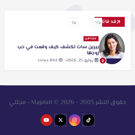
قد فاتك
مشاهير
بيرين سات تكشف كيف وقعت في حب
زوجها
يوليو 25, 2026
894 views
2
حقوق النشر 2003 - 2026 © Majalati - مجلتي