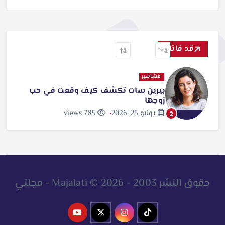
قد فاتك
مشاهير
بيرين سات تكشف كيف وقعت في حب
زوجها
يوليو 25, 2026
785 views
2
حقوق النشر 2003 - 2026 © Majalati - مجلتي