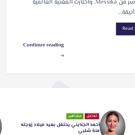
بعقد آسر من Messika. واختارت المغنّية العالمية
أنيقة…
Read
Continue reading
تفاعل
مشاهير
أحمد الجنايني يحتفل بعيد ميلاد زوجته
منة شلبي