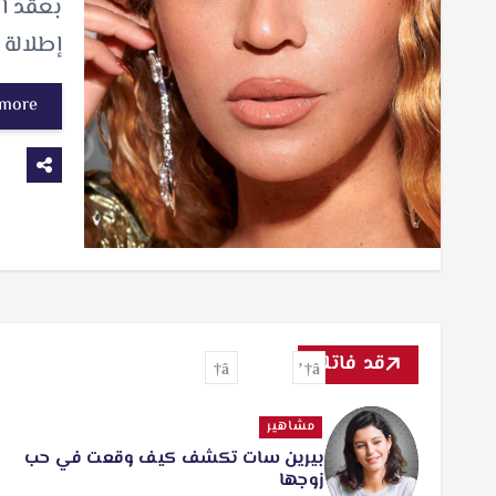
إطلالة 
 more
قد فاتك
مشاهير
بيرين سات تكشف كيف وقعت في حب
زوجها