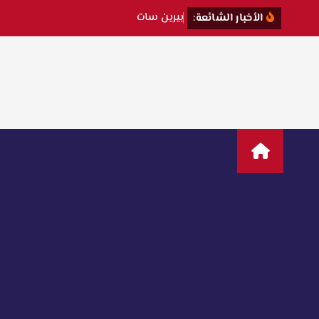
ب
ي
ر
ي
ن
س
ا
ت
ت
ك
ش
الأخبار الشائعة: