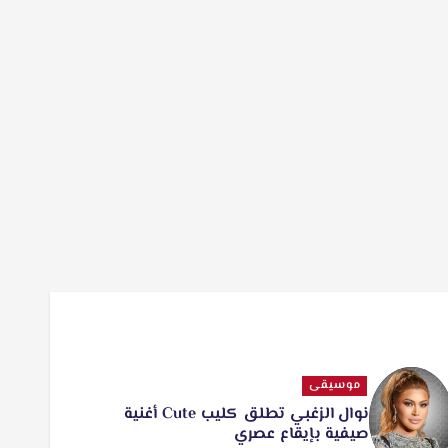
موسيقى
نوال الزغبي تطلق كليب Cute أغنية
صيفية بإيقاع عصري