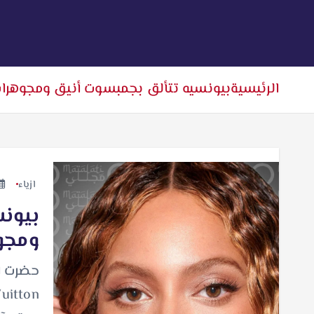
الرئيسية
بيونسيه تتألق بجمبسوت أنيق ومجوهرات من ka
ازياء
بيون
ومجوهرا