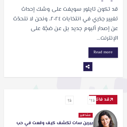
قد تكون تايلور سويفت على وشك إحداث
تغيير جذري في انتخابات ٢٠٢٤، ونحن لا نتحدّث
عن إصدار ألبوم جديد بل عن ضجّة على
الإنترنت…
Read more
قد فاتك
مشاهير
بيرين سات تكشف كيف وقعت في حب