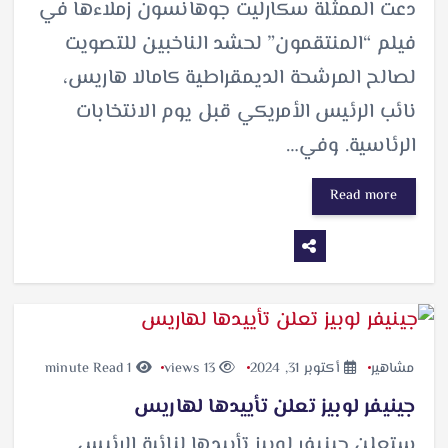
دعت الممثلة سكارليت جوهانسون زملاءها في
فيلم “المنتقمون” لحشد الناخبين للتصويت
لصالح المرشحة الديمقراطية كامالا هاريس،
نائب الرئيس الأمريكي قبل يوم الانتخابات
الرئاسية. وفي…
Read more
مشاهير
أكتوبر 31, 2024
13 views
1 minute Read
جينيفر لوبيز تعلن تأييدها لهاريس
ستعلن جينيفر لوبيز تأييدها لنائبة الرئيس