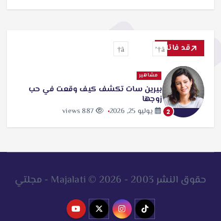
قد فاتك
مشاهير
بيرين سات تكشف كيف وقعت في حب
زوجها
يوليو 25, 2026
887 views
2
حقوق النشر 2003 - 2026 © Majalati - مجلتي