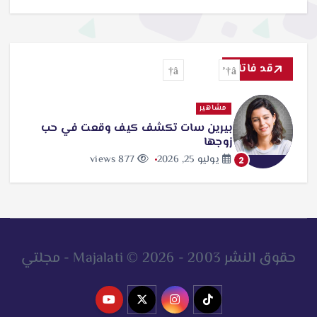
قد فاتك
مشاهير
بيرين سات تكشف كيف وقعت في حب
زوجها
يوليو 25, 2026
877 views
2
حقوق النشر 2003 - 2026 © Majalati - مجلتي