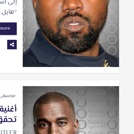
إلى أست
“هايل…
 more
موسيقى
أغنية
تحقق
HITLER