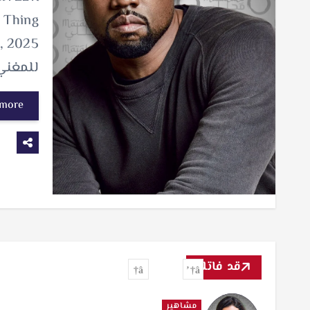
— Thing
للمغني 
 more
قد فاتك
مشاهير