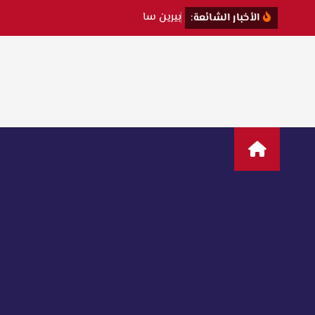
ب
ي
ر
ي
ن
س
ا
ت
ت
ك
الأخبار الشائعة: