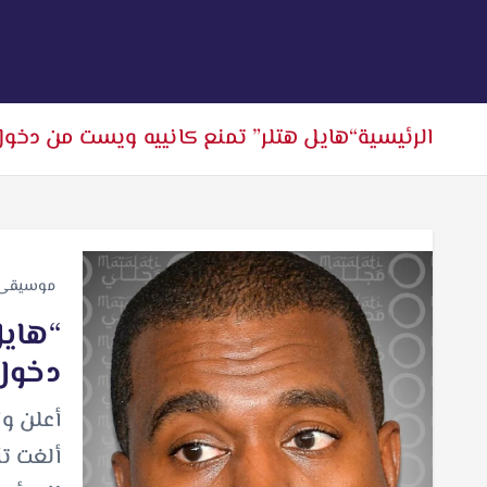
الرئيسية
“هايل هتلر” تمنع كانييه ويست من دخول 
موسيقى
“هايل
دخول 
أعلن وز
ألغت ت