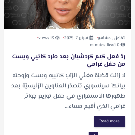
تفاعل
,
مشاهير
فبراير 7, 2025
13 views
0 minutes Read
ردّ فعل كيم كردشيان بعد طرد كانيي ويست
من حفل غرامي
لا زالت قضيّة مغنّي الرّاب كانييه ويست وزوجته
بيانكا سينسوري تتصدّر العناوين الرّئيسيّة بعد
ظهورها الاستفزازيّ في حفل توزيع جوائز
غرامي الذي أقيم مساء…
Read more