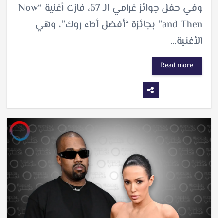
وفي حفل جوائز غرامي الـ 67، فازت أغنية “Now
and Then” بجائزة “أفضل أداء روك”، وهي
الأغنية…
Read more