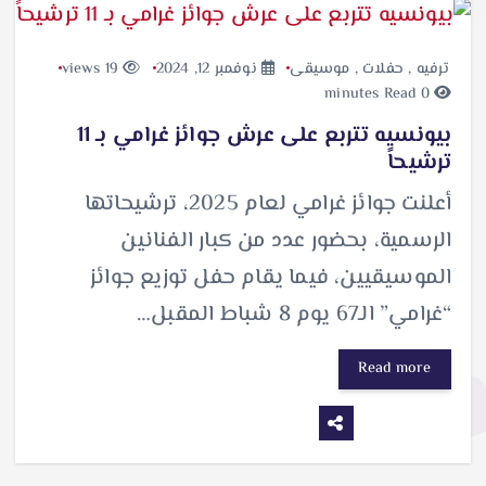
ترفيه
,
حفلات
,
موسيقى
نوفمبر 12, 2024
19 views
0 minutes Read
بيونسيه تتربع على عرش جوائز غرامي بـ 11
ترشيحاً
أعلنت جوائز غرامي لعام 2025، ترشيحاتها
الرسمية، بحضور عدد من كبار الفنانين
الموسيقيين، فيما يقام حفل توزيع جوائز
“غرامي” الـ67 يوم 8 شباط المقبل…
Read more