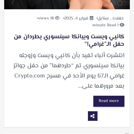
حفلات
,
ستايل
فبراير 4, 2025
18 views
1 minute Read
كانيي ويست وبيانكا سينسوري يطردان من
حفل الـ”غرامي!”
انتشرت أنباء تفيد بأن كانيي ويست وزوجته
بيانكا سينسوري تم “طردهما” من حفل جوائز
غرامي الـ67 يوم الأحد في مسرح Crypto.com
بعد مرورهما على…
Read more