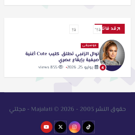
قد فاتك
موسيقى
نوال الزغبي تطلق كليب Cute أغنية
صيفية بإيقاع عصري
يوليو 25, 2026
855 views
4
حقوق النشر 2003 - 2026 © Majalati - مجلتي