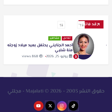
قد فاتك
تفاعل
مشاهير
أحمد الجنايني يحتفل بعيد ميلاد زوجته
منة شلبي
يوليو 25, 2026
868 views
3
حقوق النشر 2003 - 2026 © Majalati - مجلتي