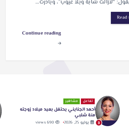
قول: “لازالت شابة وبلا عيوب”، وبادرت…
Read
Continue reading
تفاعل
مشاهير
أحمد الجنايني يحتفل بعيد ميلاد زوجته
منة شلبي
يوليو 25, 2026
690 views
3