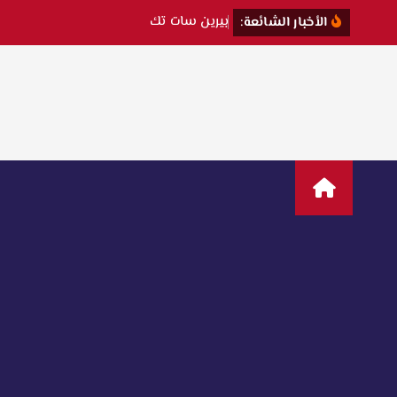
ب
ي
ر
ي
ن
س
ا
ت
ت
ك
ش
ف
الأخبار الشائعة: