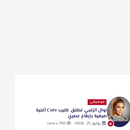
موسيقى
نوال الزغبي تطلق كليب Cute أغنية
صيفية بإيقاع عصري
يوليو 25, 2026
790 views
4