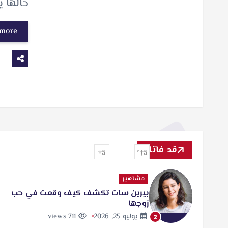
حالها ي
 more
قد فاتك
مشاهير
بيرين سات تكشف كيف وقعت في حب
زوجها
يوليو 25, 2026
711 views
2