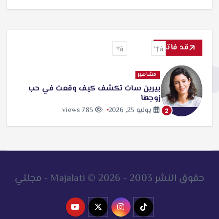
قد فاتك
مشاهير
بيرين سات تكشف كيف وقعت في حب
زوجها
يوليو 25, 2026
785 views
2
حقوق النشر 2003 - 2026 © Majalati - مجلتي