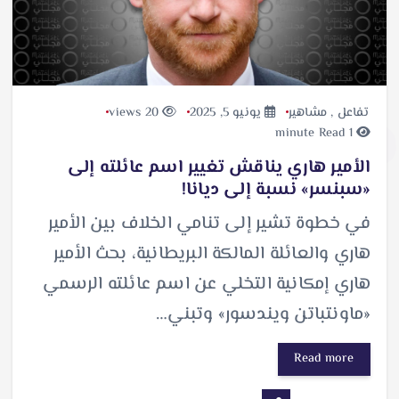
تفاعل
,
مشاهير
يونيو 5, 2025
20 views
1 minute Read
الأمير هاري يناقش تغيير اسم عائلته إلى
«سبنسر» نسبة إلى ديانا!
في خطوة تشير إلى تنامي الخلاف بين الأمير
هاري والعائلة المالكة البريطانية، بحث الأمير
هاري إمكانية التخلي عن اسم عائلته الرسمي
«ماونتباتن ويندسور» وتبني…
Read more