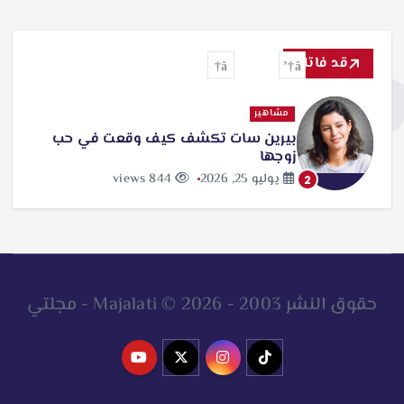
قد فاتك
مشاهير
بيرين سات تكشف كيف وقعت في حب
زوجها
يوليو 25, 2026
844 views
2
حقوق النشر 2003 - 2026 © Majalati - مجلتي