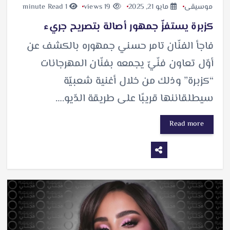
موسيقى
مايو 21, 2025
19 views
1 minute Read
كزبرة يستفزّ جمهور أصالة بتصريح جريء
فاجأ الفنّان تامر حسني جمهوره بالكشف عن
أوّل تعاون فنّيّ يجمعه بفنّان المهرجانات
“كزبرة” وذلك من خلال أغنية شعبيّة
سيطلقاننها قريبًا على طريقة الدّيو.…
Read more