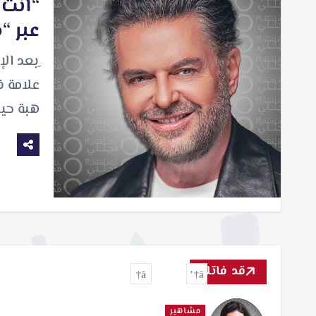
“أنت ا
عبر “م
ِبعد ال
علامة ف
هبة حيد
قد فاتك
مشاهير