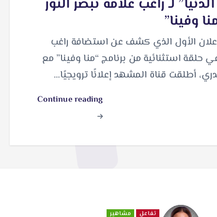
لدنيا” لـ راغب علامة تُبصر النور
نا وفينا”
إعلان الأول الذي كشف عن استضافة راغب
ي حلقة استثنائية من برنامج “منا وفينا” مع
ري، أطلقت قناة المشهد إعلانًا ترويجيًا…
Continue reading
تفاعل
مشاهير