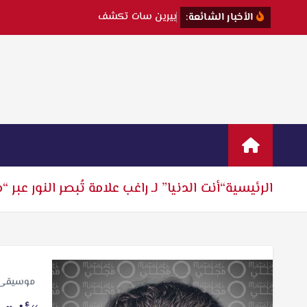
ب
ي
ر
ي
ن
س
ا
ت
ت
ك
ش
ف
ك
الأخبار الشائعة:
الرئيسية
“أنت الدنيا” لـ راغب علامة تُبصر النور عبر “
موسيقى