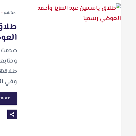
مشاهير
طلاق 
العو
صدمت ال
ومتابعي
طلاقها
وفي ال
 more