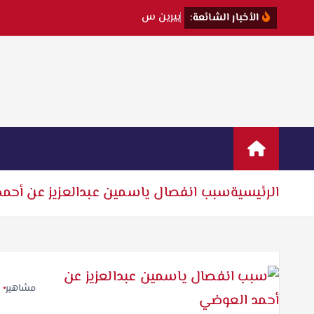
ب
ي
ر
ي
ن
س
ا
ت
الأخبار الشائعة:
الرئيسية
سبب انفصال ياسمين عبدالعزيز عن أحم
مشاهير