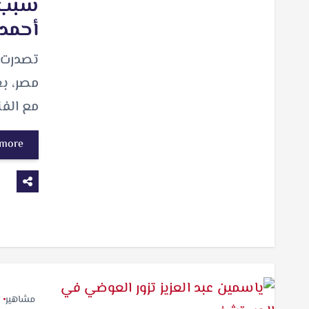
سبب ا
أحمد
مصر، بع
مع الفن
 more
مشاهير