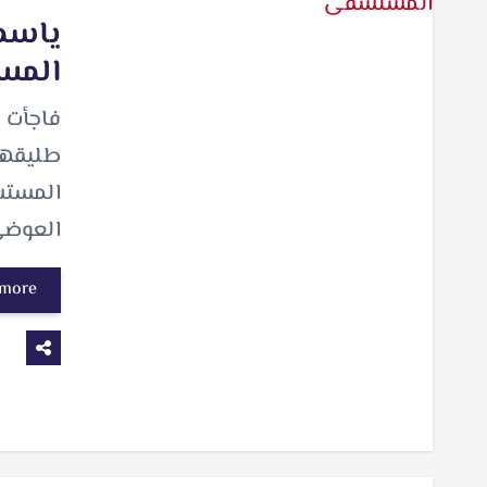
ياسمي
المس
فاجأت ا
طليقها
المستش
العوضي
 more