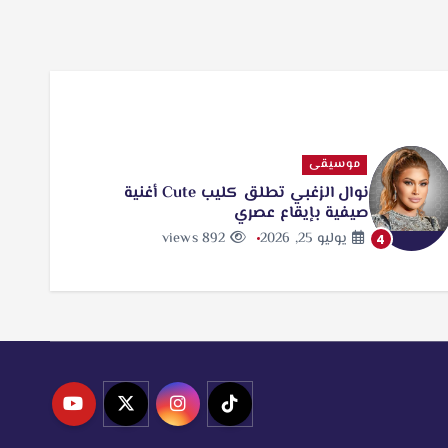
موسيقى
نوال الزغبي تطلق كليب Cute أغنية
صيفية بإيقاع عصري
يوليو 25, 2026
892 views
4