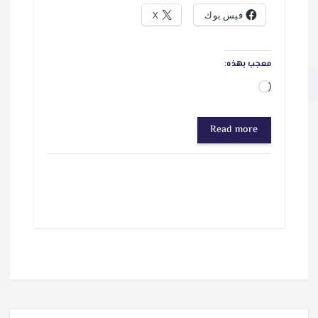
فيس بوك
X
معجب بهذه:
ج
ا
Read more
ر
ي
ا
ل
ت
ح
م
ي