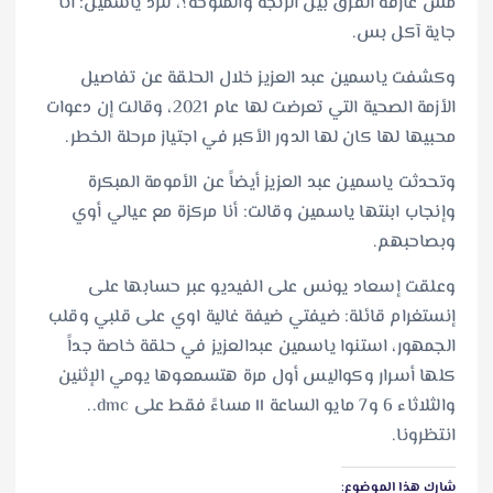
مش عارفة الفرق بين الرنجة والملوحة؟، لترد ياسمين: أنا
جاية آكل بس.
وكشفت ياسمين عبد العزيز خلال الحلقة عن تفاصيل
الأزمة الصحية التي تعرضت لها عام 2021، وقالت إن دعوات
محبيها لها كان لها الدور الأكبر في اجتياز مرحلة الخطر.
وتحدثت ياسمين عبد العزيز أيضاً عن الأمومة المبكرة
وإنجاب ابنتها ياسمين وقالت: أنا مركزة مع عيالي أوي
وبصاحبهم.
وعلقت إسعاد يونس على الفيديو عبر حسابها على
إنستغرام قائلة: ضيفتي ضيفة غالية اوي على قلبي وقلب
الجمهور، استنوا ياسمين عبدالعزيز في حلقة خاصة جداً
كلها أسرار وكواليس أول مرة هتسمعوها يومي الإثنين
والثلاثاء 6 و7 مايو الساعة ١١ مساءً فقط على dmc..
انتظرونا.
شارك هذا الموضوع: