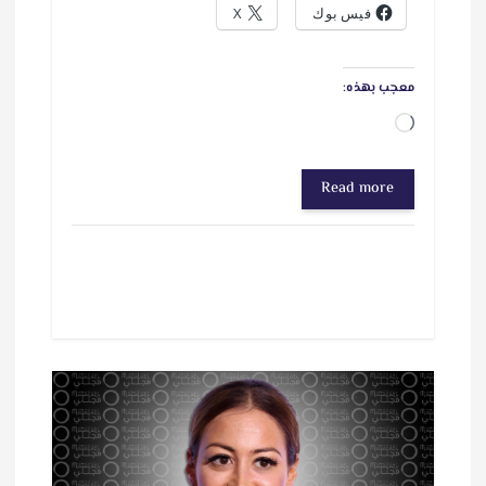
فيس بوك
X
معجب بهذه:
ج
ا
Read more
ر
ي
ا
ل
ت
ح
م
ي