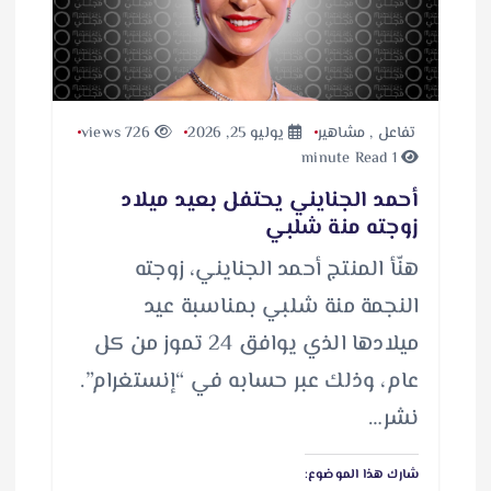
ل
…
تفاعل
,
مشاهير
يوليو 25, 2026
726 views
1 minute Read
أحمد الجنايني يحتفل بعيد ميلاد
زوجته منة شلبي
هنّأ المنتج أحمد الجنايني، زوجته
النجمة منة شلبي بمناسبة عيد
ميلادها الذي يوافق 24 تموز من كل
عام، وذلك عبر حسابه في “إنستغرام”.
نشر…
شارك هذا الموضوع: