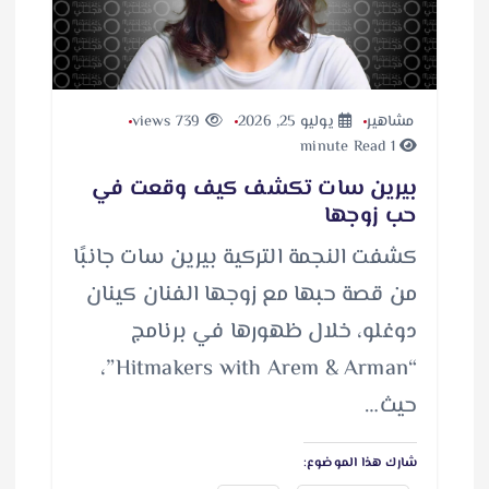
مشاهير
يوليو 25, 2026
739 views
1 minute Read
بيرين سات تكشف كيف وقعت في
حب زوجها
كشفت النجمة التركية بيرين سات جانبًا
من قصة حبها مع زوجها الفنان كينان
دوغلو، خلال ظهورها في برنامج
“Hitmakers with Arem & Arman”،
حيث…
شارك هذا الموضوع: