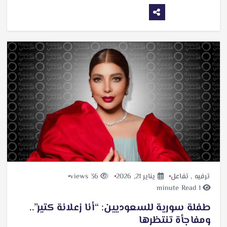
ترفيه
,
تفاعل
يناير 21, 2026
36 views
1 minute Read
طفلة سورية للسعوديين: “أنا زعلانة كتير”..
ومفاجأة تنتظرها