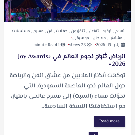
أفلام
,
ترفيه
,
تفاعل
,
تلفزيون
,
حفلات
,
فن
,
مسرح
,
مسلسلات
,
مشاهير
,
مهرجان
,
موسيقى
يناير 19, 2026
23 views
1 minute Read
الرياض تُتوِّج نجوم العالم في «Joy Awards
2026»
توجّهت أنظار الملايين من عشّاق الفن والرياضة
حول العالم نحو العاصمة السعودية، التي
تحوّلت مساء (السبت) إلى مسرح عالمي بامتياز،
مع استضافتها النسخة السادسة…
Read more