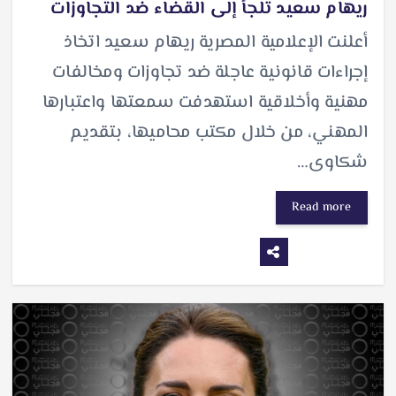
ريهام سعيد تلجأ إلى القضاء ضد التجاوزات
أعلنت الإعلامية المصرية ريهام سعيد اتخاذ
إجراءات قانونية عاجلة ضد تجاوزات ومخالفات
مهنية وأخلاقية استهدفت سمعتها واعتبارها
المهني، من خلال مكتب محاميها، بتقديم
شكاوى…
Read more