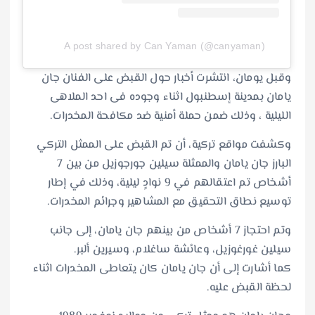
A post shared by Can Yaman (@canyaman)
وقبل يومان، انتشرت أخبار حول القبض على الفنان جان
يامان بمدينة إسطنبول اثناء وجوده فى احد الملاهى
الليلية ، وذلك ضمن حملة أمنية ضد مكافحة المخدرات.
وكشفت مواقع تركية، أن تم القبض على الممثل التركي
البارز جان يامان والممثلة سيلين جورجوزيل من بين 7
أشخاص تم اعتقالهم في 9 نوادٍ ليلية، وذلك في إطار
توسيع نطاق التحقيق مع المشاهير وجرائم المخدرات.
وتم احتجاز 7 أشخاص من بينهم جان يامان، إلى جانب
سيلين غورغوزيل، وعائشة ساغلام، وسيرين ألبر.
كما أشارت إلى أن جان يامان كان يتعاطى المخدرات اثناء
لحظة القبض عليه.