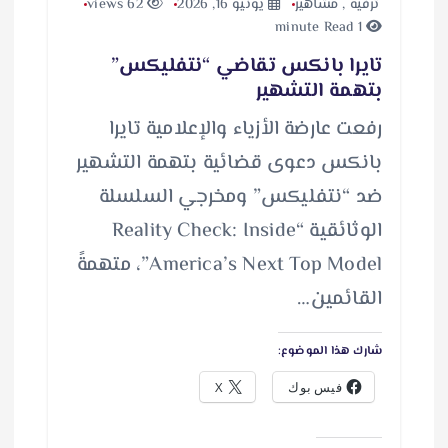
ترفيه
,
مشاهير
يونيو 16, 2026
62 views
1 minute Read
تايرا بانكس تقاضي “نتفليكس”
بتهمة التشهير
رفعت عارضة الأزياء والإعلامية تايرا
بانكس دعوى قضائية بتهمة التشهير
ضد “نتفليكس” ومخرجي السلسلة
الوثائقية “Reality Check: Inside
America’s Next Top Model”، متهمةً
القائمين…
شارك هذا الموضوع:
فيس بوك
X