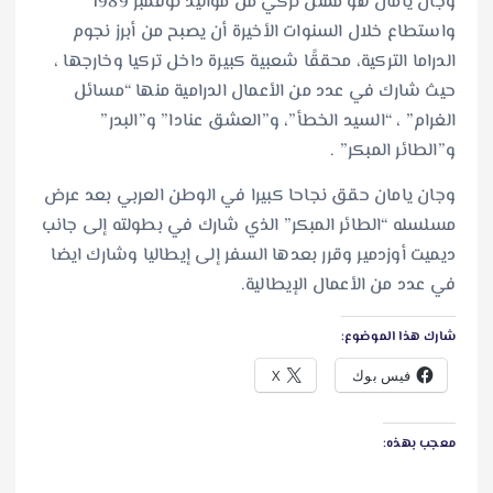
وجان يامان هو ممثل تركي من مواليد نوفمبر 1989
واستطاع خلال السنوات الأخيرة أن يصبح من أبرز نجوم
الدراما التركية، محققًا شعبية كبيرة داخل تركيا وخارجها ،
حيث شارك في عدد من الأعمال الدرامية منها “مسائل
الغرام” ، “السيد الخطأ”، و”العشق عنادا” و”البدر”
و”الطائر المبكر” .
وجان يامان حقق نجاحا كبيرا في الوطن العربي بعد عرض
مسلسله “الطائر المبكر” الذي شارك في بطولته إلى جانب
ديميت أوزدمير وقرر بعدها السفر إلى إيطاليا وشارك ايضا
في عدد من الأعمال الإيطالية.
شارك هذا الموضوع:
فيس بوك
X
معجب بهذه: