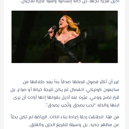
أديل مجرد نجمة، بل حالة إنسانية وفنية عابرة للأجيال.
غير أن أكثر فصول قصتها صدقاً بدأ بعد طلاقها من
سايمون كونيكي. انفصال لم يكن نتيجة خيانة أو صراع، بل
قرار نضج ووعي، عبّرت عنه أديل بقولها إنها أرادت أن يرى
ابنها والدته “تحب بصدق وتُحب بصدق”.
من هنا، انطلقت رحلة إعادة بناء الذات. الرياضة لم تكن بحثاً
عن مظهر جديد، بل وسيلة لتفريغ الحزن والقلق،