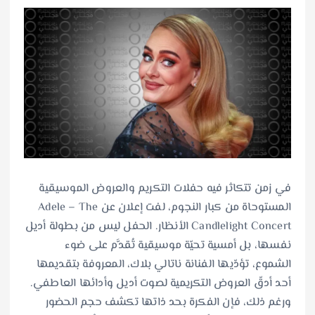
في زمن تتكاثر فيه حفلات التكريم والعروض الموسيقية
المستوحاة من كبار النجوم، لفت إعلان عن Adele – The
Candlelight Concert الأنظار. الحفل ليس من بطولة أديل
نفسها، بل أمسية تحيّة موسيقية تُقدَّم على ضوء
الشموع، تؤدّيها الفنانة ناتالي بلاك، المعروفة بتقديمها
أحد أدقّ العروض التكريمية لصوت أديل وأدائها العاطفي.
ورغم ذلك، فإن الفكرة بحد ذاتها تكشف حجم الحضور