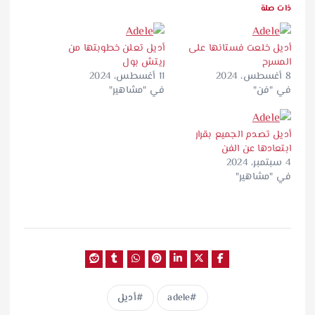
ذات صلة
أديل خلعت فستانها على
أديل تعلن خطوبتها من
المسرح
ريتش بول
8 أغسطس، 2024
11 أغسطس، 2024
في "فن"
في "مشاهير"
أديل تصدم الجميع بقرار
ابتعادها عن الفن
4 سبتمبر، 2024
في "مشاهير"
adele
أديل