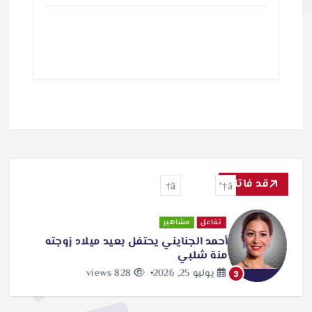
قد فاتك
تفاعل
مشاهير
أحمد الجنايني يحتفل بعيد ميلاد زوجته
منة شلبي
يوليو 25, 2026
828 views
3