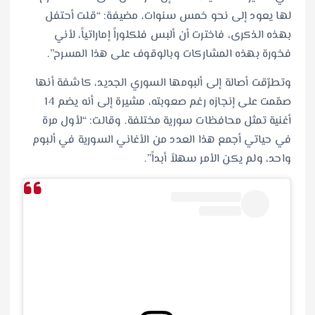
لها يعود إلى نحو خمس سنوات، مضيفة: “قلت أحتفل
بهذه الذكرى، فاخترت أن ألبس فلكلوراً إماراتياً، لأني
فخورة بهذه المشاركات وبالوقوف على هذا المسرح”.
وتطرّقت أصالة إلى ألبومها السوري الجديد، كاشفة أنها
صمّمت على إنجازه رغم صعوبته، مشيرة إلى أنه يضم 14
أغنية تمثل محافظات سورية مختلفة. وقالت: “لأول مرة
في حياتي أجمع هذا العدد من الأغاني السورية في ألبوم
واحد، ولم يكن الأمر سهلاً أبداً”.