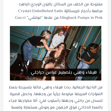
مفتوحة من الخلف من الساتان باللون الورديّ الباهت
مرصّعة بأحجار كريستاليّة Crystal-Embellished Satin
Slingback Pumps in Pink من علامة “غوتشي” Gucci.
هيفاء وهبي بتصميم عباس حراجلي
من الناحية الجمالية، بدت هيفاء وهبي فاتنة بتسريحة بنمط
التموّجات العريضة مرفوعة جزئياً عن وجهها، وخصل قصيرة
تنسدل من جانبَي وجهها بأسلوب فنيّ. أمّا مكياجها فجاء
بالنمط الدخانيّ فوق الجفون مع رموش مستعارة ولمسة