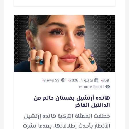
ت
ح
م
ي
ل
…
ازياء
يونيو 4, 2026
59 views
1 minute Read
هانده أرتشيل بفستان حالم من
الدانتيل الفاخر
خطفت الممثلة التركية هانده إرتشيل
الأنظار بأحدث إطلالاتها، بعدما نشرت