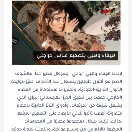
هيفاء وهبي بتصميم عباس حراجلي
ارتدت هيفاء وهبي “بودي” بسروال قصير جداً، مكشوف
الصدر مع كُمّين طويلين يتسعان عند الأطراف، تميّز بتوليفة
الألوان الترابيّة-الحياديّة، وتطريزات مستوحاة من الفضاء
الخارجي جمعت بين تنميق الخرز الكريستاليّ البرّاق الذي
يشكل شبكة من المربّعات، وأوراق الترتر الدائريّة بأحجام
متفاوتة أضفت تأثيراً ثلاثي الأبعاد على التصميم المبتكر.
كذلك، تزيّنت هيفاء بمجموعة عصريّة من المجوهرات
المرصّعة بالألماس من وسيم عواضة، وانتعلت كندرة مدبّبة