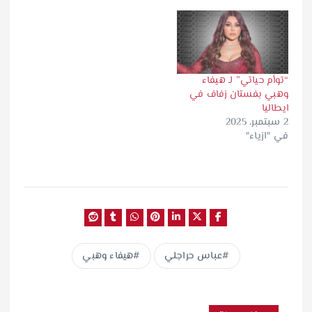
“توأم حياتي” لـ هيفاء
وهبي بفستان زفاف في
ايطاليا
2 سبتمبر، 2025
في "ازياء"
عباس حراجلي
هيفاء وهبي