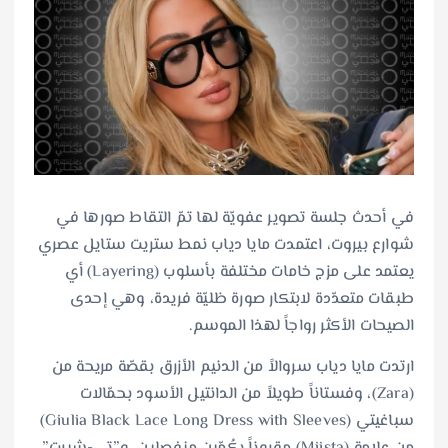
في أحدث جلسة تصوير عفويّة لها تمّ التقاط صورها في
شوارع بيروت، اعتمدت مايا دياب نمط ستريت ستايل عصري
يعتمد على مزج خامات مختلفة بأسلوب (Layering) أي
طبقات متعدّدة لابتكار صورة ظليّة فريدة، وهي إحدى
الصيحات الأكثر رواجاً لهذا الموسم.
ارتدت مايا دياب سروالاً من الدنيم الأزرق بقصّة مريحة من
(Zara)، وفستاناً طويلاً من الدانتيل الأسود بحمّالات
سباغيتي (Giulia Black Lace Long Dress with Sleeves)