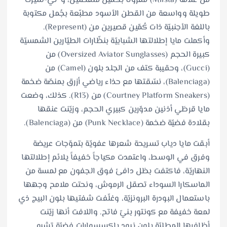
من علامة (Miista) مقروناً بكُمّين منفصلين، و”تي-شيرت”
طويلة وواسعة من القطن الأسود مطبّعة بجُمل مكتوبة
باللغة الأجنبيّة ذات كُمّين قصيرين من (Represent).
وأكملت مايا إطلالتها الشبابيّة بنظّارات الطيّارين الشمسيّة
كبيرة الحجم (Oversized Aviator Sunglasses) من
(Gucci)، وحقيبة كتف من الجلد بلون (Camel) من
(Balenciaga)، نسّقتها مع حذاء رياضي أزرق بمنصّة ضخمة
(Courtney Platform Sneakers) من (R13). كذلك، وضعت
مايا قرطَي أذنين مدوّرين كبيري الحجم، وزيّنت عنقها
بقلادة فضيّة ضخمة (Punk Necklace) من (Balenciaga).
أبقت مايا دياب تسريحة شعرها عفويّة بتموّجات عريضة
وفرق في الوسط، واعتمدت مكياجاً خفيفاً يلائم إطلالتها
النهاريّة، فاكتفت بظل دافئ فوق الجفون مع لمسة من
الماسكارا السوداء تصقل الرموش، ونحتت ملامح وجهها
باستعمال البودرة البرونزيّة، وغلّفت شفتيها بلون البيج ذي
لمعة خفيفة مع كونتور بنيّ فاتح. واللافت أنها زيّنت
أظافرها المطليّة بلون نيود بإكسسوارات فضيّة تشبه