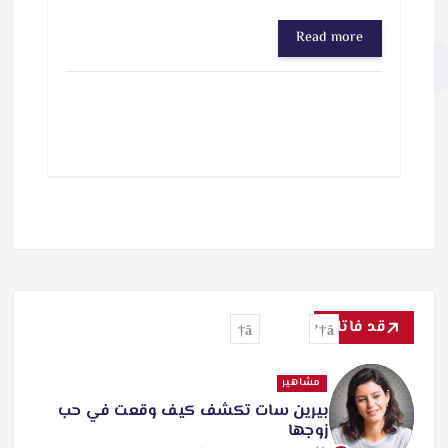
Read more
قد فاتك
تفاعل
مشاهير
أحمد الجنايني يحتفل بعيد ميلاد زوجته
منة شلبي