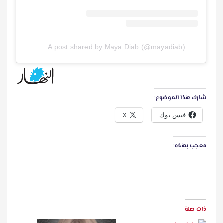
A post shared by Maya Diab (@mayadiab)
شارك هذا الموضوع:
فيس بوك
X
معجب بهذه:
ذات صلة