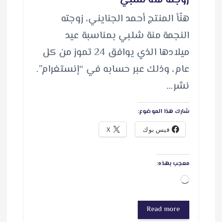
زوجته منة شلبي
هنّأ المنتج أحمد الجنايني، زوجته
النجمة منة شلبي بمناسبة عيد
ميلادها الذي يوافق 24 تموز من كل
عام، وذلك عبر حسابه في “إنستغرام”.
نشر…
شارك هذا الموضوع:
فيس بوك
X
معجب بهذه:
ج
ا
Read more
ر