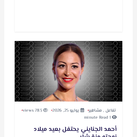
ي
ا
ل
ت
ح
م
ي
ل
…
تفاعل
,
مشاهير
يوليو 25, 2026
783 views
1 minute Read
أحمد الجنايني يحتفل بعيد ميلاد