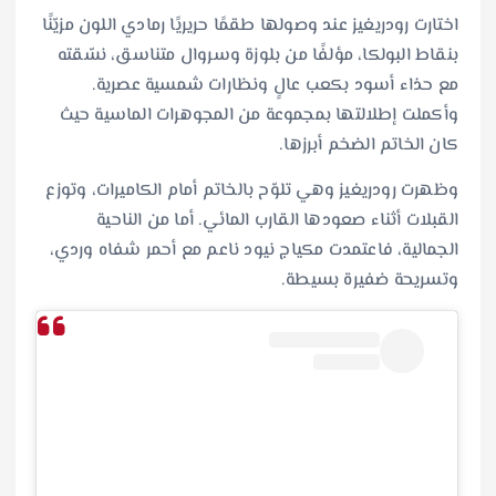
اختارت رودريغيز عند وصولها طقمًا حريريًا رمادي اللون مزيّنًا
بنقاط البولكا، مؤلفًا من بلوزة وسروال متناسق، نسّقته
مع حذاء أسود بكعب عالٍ ونظارات شمسية عصرية.
وأكملت إطلالتها بمجموعة من المجوهرات الماسية حيث
كان الخاتم الضخم أبرزها.
وظهرت رودريغيز وهي تلوّح بالخاتم أمام الكاميرات، وتوزع
القبلات أثناء صعودها القارب المائي. أما من الناحية
الجمالية، فاعتمدت مكياج نيود ناعم مع أحمر شفاه وردي،
وتسريحة ضفيرة بسيطة.