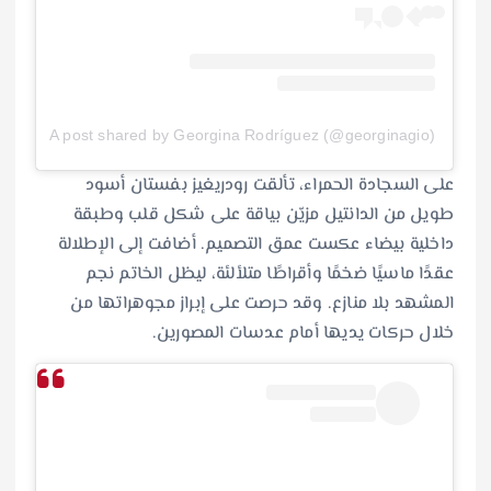
A post shared by Georgina Rodríguez (@georginagio)
على السجادة الحمراء، تألقت رودريغيز بفستان أسود
طويل من الدانتيل مزيّن بياقة على شكل قلب وطبقة
داخلية بيضاء عكست عمق التصميم. أضافت إلى الإطلالة
عقدًا ماسيًا ضخمًا وأقراطًا متلألئة، ليظل الخاتم نجم
المشهد بلا منازع. وقد حرصت على إبراز مجوهراتها من
خلال حركات يديها أمام عدسات المصورين.