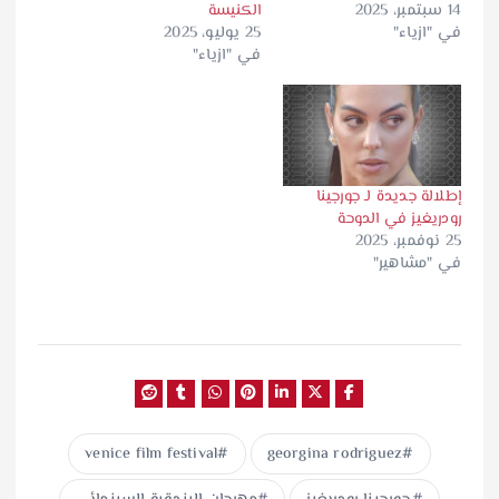
14 سبتمبر، 2025
الكنيسة
ل
في "ازياء"
25 يوليو، 2025
…
في "ازياء"
إطلالة جديدة لـ جورجينا
رودريغيز في الدوحة
25 نوفمبر، 2025
في "مشاهير"
venice film festival
georgina rodriguez