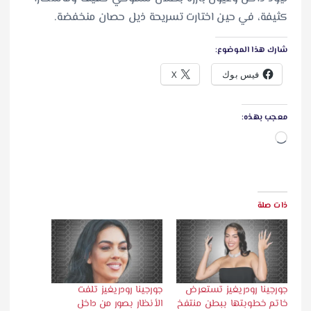
كثيفة، في حين اختارت تسريحة ذيل حصان منخفضة.
شارك هذا الموضوع:
فيس بوك
X
معجب بهذه:
ج
ا
ر
ي
ذات صلة
ا
ل
ت
ح
م
جورجينا رودريغيز تستعرض
جورجينا رودريغيز تلفت
خاتم خطوبتها ببطن منتفخ
الأنظار بصور من داخل
ي