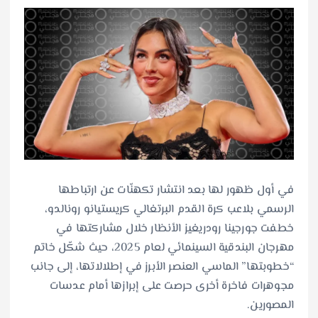
في أول ظهور لها بعد انتشار تكهنّات عن ارتباطها
الرسمي بلاعب كرة القدم البرتغالي كريستيانو رونالدو،
خطفت جورجينا رودريغيز الأنظار خلال مشاركتها في
مهرجان البندقية السينمائي لعام 2025، حيث شكّل خاتم
“خطوبتها” الماسي العنصر الأبرز في إطلالاتها، إلى جانب
مجوهرات فاخرة أخرى حرصت على إبرازها أمام عدسات
المصورين.