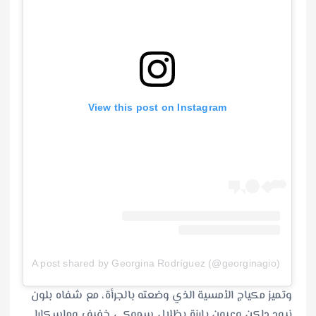
View this post on Instagram
A post shared by Georgina Rodríguez (@georginagio)
وتميز مكياج الأمسية الذي وضعته بالجرأة، مع شفاه بلون
نيود داكن وعيون بارزة بظلال سموكي خفيف وماسكارا