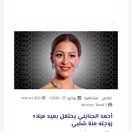
تفاعل
,
مشاهير
يوليو 25, 2026
831 views
1 minute Read
أحمد الجنايني يحتفل بعيد ميلاد
زوجته منة شلبي