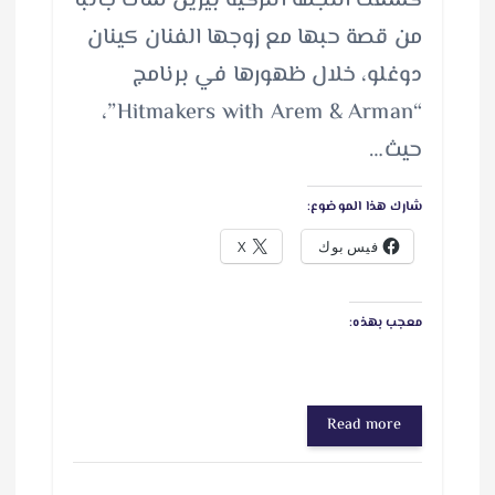
كشفت النجمة التركية بيرين سات جانبًا
من قصة حبها مع زوجها الفنان كينان
دوغلو، خلال ظهورها في برنامج
“Hitmakers with Arem & Arman”،
حيث…
شارك هذا الموضوع:
فيس بوك
X
معجب بهذه:
Read more