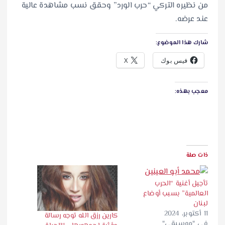
من نظيره التركي “حرب الورد” وحقق نسب مشاهدة عالية
عند عرضه.
شارك هذا الموضوع:
فيس بوك
X
معجب بهذه:
ذات صلة
تأجيل أغنية “الحرب
العالمية” بسبب أوضاع
لبنان
11 أكتوبر، 2024
كارين رزق الله توجه رسالة
في "موسيقى"