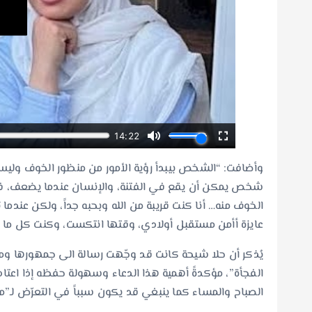
وأضافت: “الشخص بيبدأ رؤية الأمور من منظور الخوف وليس من 
شخص يمكن أن يقع في الفتنة، والإنسان عندما يضعف، فهذ
الخوف منه… أنا كنت قريبة من الله وبحبه جداً، ولكن عند
عايزة أأمن مستقبل أولادي، وقتها انتكست، وكنت كل ما أ
يُذكر أن حلا شيحة كانت قد وجّهت رسالة الى جمهورها وم
الفجأة”، مؤكدةً أهمية هذا الدعاء وسهولة حفظه إذا اعتاد 
الصباح والمساء كما ينبغي قد يكون سبباً في التعرّض لـ”م