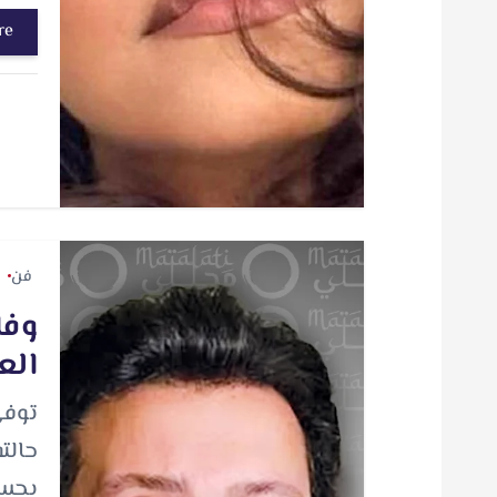
re
فن
وفا
الع
توفي
حالت
بحسب