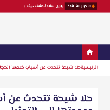
ب
ي
ر
ي
ن
س
ا
ت
ت
ك
ش
ف
ك
ي
ف
و
ق
ع
ت
ف
ي
ح
ب
الأخبار الشائعة:
الرئيسية
حلا شيحة تتحدث عن أسباب خلعها الحجاب
حلا شيحة تتحدث عن أس