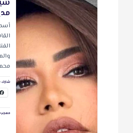
شير
مدي
أسدل
القا
الفن
والم
محمو
شارك ه
معجب ب