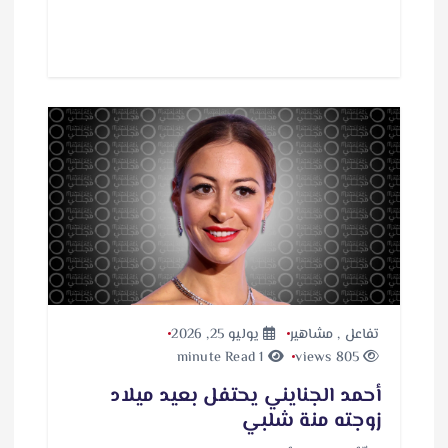
تفاعل
,
مشاهير
يوليو 25, 2026
1 minute Read
805 views
أحمد الجنايني يحتفل بعيد ميلاد
زوجته منة شلبي