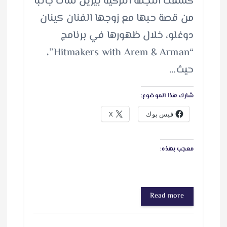
كشفت النجمة التركية بيرين سات جانبًا
من قصة حبها مع زوجها الفنان كينان
دوغلو، خلال ظهورها في برنامج
“Hitmakers with Arem & Arman”،
حيث…
شارك هذا الموضوع:
فيس بوك
X
معجب بهذه:
Read more