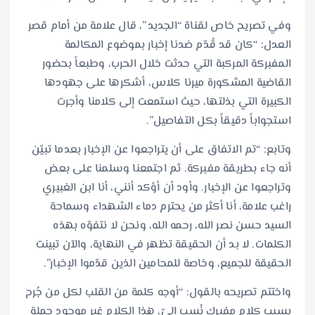
وفي تصريح خاص لقناة “الجديد”، قال علامة من أمام قصر
العدل: “كان قد قُدّم ضدنا إخبار بموضوع المكالمة
المفبركة المركبة التي حدثت خلال الحرب، وطبعاً بحضور
القاضية المشكورة ميرنا كلاس، أشكرها على جهودها
الكبيرة التي بذلتها، حيث استمعت إلى كلامنا وأجرت
استجواباً دقيقاً بكل التفاصيل”.
وتابع: “تم الاتفاق على أن يتراجعوا عن الإخبار بعدما تبيّن
أنه جاء بطريقة مفبركة. ثم اجتمعنا وسلمنا على بعض
وتراجعوا عن الإخبار. وأود أن أؤكد أنني، أنا ابن الغبيري
راغب علامة، أنا أكثر من يحترم دماء الشهداء وسماحة
السيد حسن نصر الله، رحمه الله، ونحن لا نتفوّه بهذه
الكلمات. لا بد أن الحقيقة تظهر في النهاية، والآن تبينت
الحقيقة للجميع، وخاصة للمحامين الذين قدّموا الإخبار”.
واختتم تصريحه بالقول: “أوجه كلمة من القلب لكل من جُرح
بسبب كلام مفبرك نُسب إليّ، هذا الكلام غير موجود جملة