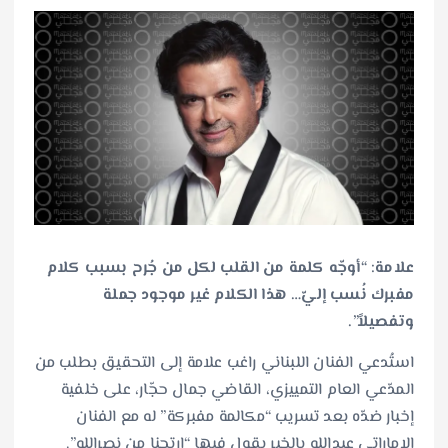
علامة: “أوجّه كلمة من القلب لكل من جُرح بسبب كلام
مفبرك نُسب إليّ… هذا الكلام غير موجود جملة
وتفصيلاً”.
استُدعي الفنان اللبناني راغب علامة إلى التحقيق بطلب من
المدّعي العام التمييزي، القاضي جمال حجّار، على خلفية
إخبار ضدّه بعد تسريب “مكالمة مفبركة” له مع الفنان
الإماراتي عبدالله بالخير يقول فيها “ارتحنا من نصرالله”.