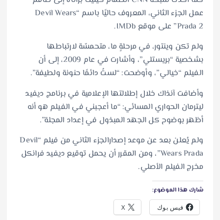
كما أكدت شبكة CNN انضمام كينيث براناه إلى طاقم
عمل الجزء الثاني، المعروف حاليًا باسم “Devil Wears
Prada 2” على موقع IMDb.
ولم تكن وينتور، في مرحلةٍ ما، متحمسّة لارتباطها
بشخصية “بريستلي”، وأشارت في عام 2009، إلى أن
الفيلم “خيالي”، وأوضحت: “لستُ دائمًا حنونة ولطيفة”.
وأضافت آنذاك خلال إطلالتها الإعلامية في برنامج ديفيد
ليترمان الحواري المسائي: “ما أعجبني في الفيلم هو أنه
أظهر بوضوح كل الجهد المبذول في إعداد المجلة”.
ولم يُعلن بعد عن موعد إصدارالجزء الثاني من فيلم “Devil
Wears Prada”، ومن المقرر أن يحمل توقيع ديفيد فرانكل
مخرج الفيلم الأصلي.
شارك هذا الموضوع:
فيس بوك
X