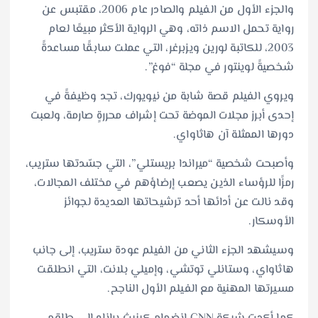
والجزء الأول من الفيلم والصادر عام 2006، مقتبس عن
رواية تحمل الاسم ذاته، وهي الرواية الأكثر مبيعًا لعام
2003، للكاتبة لورين ويزبرغر، التي عملت سابقًا مساعدةً
شخصيةً لوينتور في مجلة “فوغ”.
ويروي الفيلم قصة شابة من نيويورك، تجد وظيفةً في
إحدى أبرز مجلات الموضة تحت إشراف محررةٍ صارمة، ولعبت
دورها الممثلة آن هاثاواي.
وأصبحت شخصية “ميراندا بريستلي”، التي جسّدتها ستريب،
رمزًا للرؤساء الذين يصعب إرضاؤهم في مختلف المجالات،
وقد نالت عن أدائها أحد ترشيحاتها العديدة لجوائز
الأوسكار.
وسيشهد الجزء الثاني من الفيلم عودة ستريب، إلى جانب
هاثاواي، وستانلي توتشي، وإميلي بلانت، التي انطلقت
مسيرتها المهنية مع الفيلم الأول الناجح.