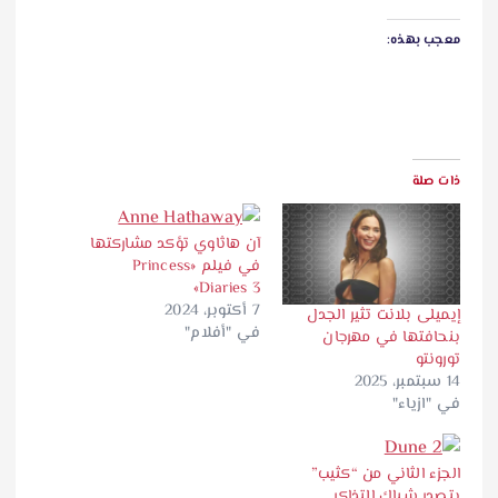
معجب بهذه:
ذات صلة
آن هاثاوي تؤكد مشاركتها
في فيلم «Princess
Diaries 3»
7 أكتوبر، 2024
إيميلى بلانت تثير الجدل
في "أفلام"
بنحافتها في مهرجان
تورونتو
14 سبتمبر، 2025
في "ازياء"
الجزء الثاني من “كثيب”
يتصدر شباك التذاكر