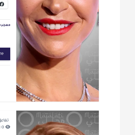
معجب ب
re
تفاعل
0 minutes Read