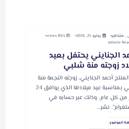
,
مشاهير
يوليو 25, 2026
863 views
د الجنايني يحتفل بعيد
اد زوجته منة شلبي
المنتج أحمد الجنايني، زوجته النجمة منة
شلبي بمناسبة عيد ميلادها الذي يوافق 24
 من كل عام، وذلك عبر حسابه في
تغرام”. نشر…
ذا الموضوع: