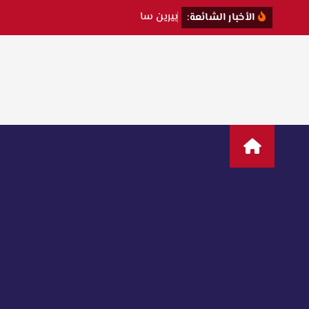
ب
ي
ر
ي
ن
س
ا
ت
ت
ك
ش
ف
ك
الأخبار الشائعة: