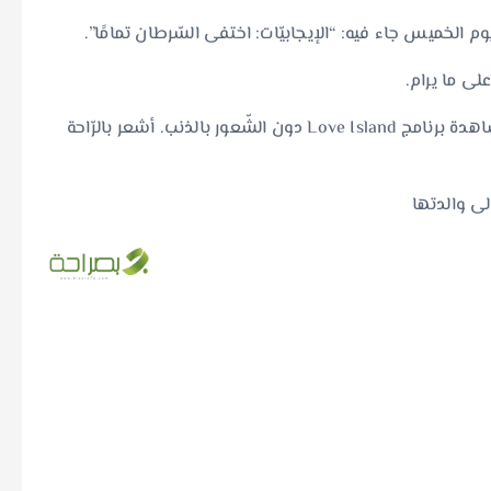
يوم الخميس جاء فيه: “الإيجابيّات: اختفى السّرطان تمامًا”.
لى ما يرام.
واصلت جيسّي حديثها عن إيجابيّاتها، وكتبت: “أستطيع مشاهدة برنامج Love Island دون الشّعور بالذنب. أشعر بالرّاحة
لى والدتها