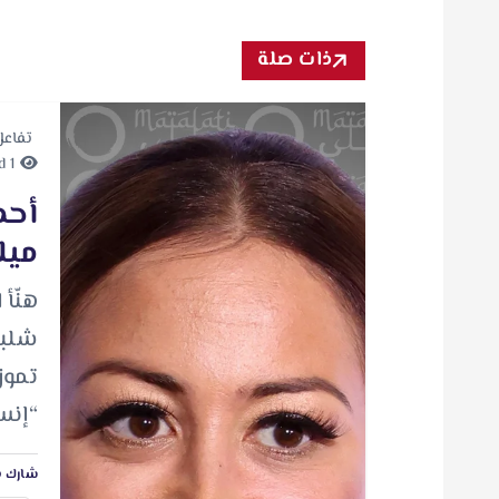
ذات صلة
تفاعل
1 minute Read
أحم
ميل
هنّأ 
تموز
“إنس
شارك ه