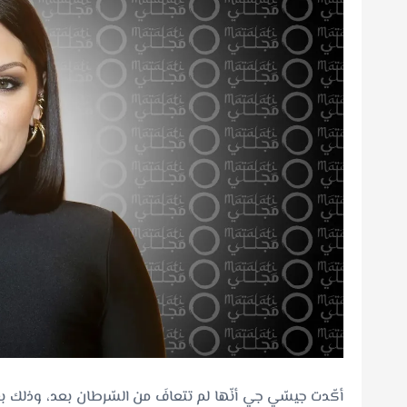
أكّدت جيسّي جي أنّها لم تتعافَ من السّرطان بعد، وذلك 