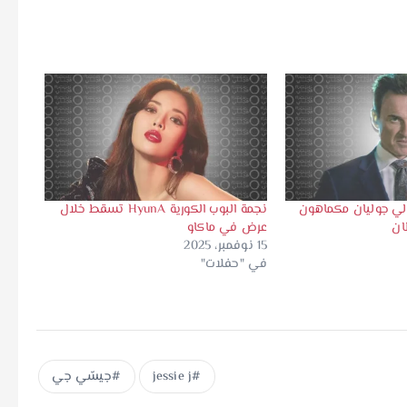
الي جوليان مكماهون
نجمة البوب ​​الكورية HyunA تسقط خلال
ان
عرض في ماكاو
15 نوفمبر، 2025
في "حفلات"
jessie j
جيسّي جي