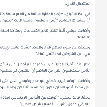
استئصال الثّدي.
في هذا السّياق، صرّحت المغنّية البالغة من العمر سبعة وثلا
أنّ منشورها السّابق “أُسيء فهمه”، وبينما كانت “تدعو” بأخب
وأضافت جيسّي أنّها تنتظر نتائج الفحوصات وستأخذ استراحة 
تعافيها”.
وتحدّثت عن سوء الفهم هذا، وكتبت: “نشرتُ قائمة بإيجابيّات 
هي… أنّ السّرطان قد اختفى تمامًا”.
“كان هذا تأكيدًا إيجابيًّا وليس حقيقة. لم أحصل على نتائج 
النّاس سيفهمون، لكن من الواضح أنّ الكثيرين لم يفهموا.
وأضافت: “وضع غريب. خطأي هو عدم وضوحي. لكن حتّى الآن
ليالٍ فقط. أدعو الله أن تكون إيجابيّة قريبًا، لكن رحلة ا
لاحقًا، قالت جيسّي: “أتوقف عن التّواصل الاجتماعيّ لمدّة أس
التّعافي وقول أشياء لا تُفهم بشكل خاطئ”.