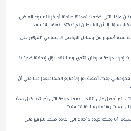
ثين عامًا، التي خضعت لعمليّة جراحيّة أواخر الأسبوع الماضي،
ار سارّة، إلا أن السّرطان لم “يختفِ تمامًا” للأسف.
لمدّة أسبوع من وسائل التّواصل الاجتماعيّ “للتّركيز على
إجراء جراحة سرطان الثّدي وسلبيّاته. أوّل إيجابيّة ذكرتها
فحوصاتي بعد”. أضفتُ رمز [الأصابع المتقاطعة] ظنًا منّي أنّ
، لم أحصل على نتائجي بعد الجراحة التي أجريتها قبل ستّ
لسّرطان ليست بهذه البساطة للأسف”.
بوع. أنا بصحّة جيّدة وأحتاج إلى إعادة ضبط، للتّركيز على